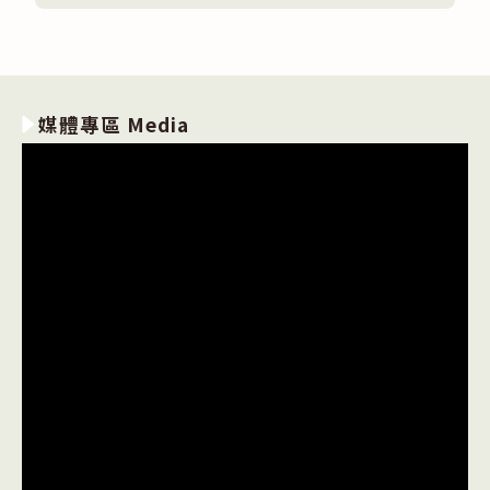
華
科
技
大
學
辦
理-
媒體專區 Media
用
AI
快
速
製
作
3D
遊
戲
暑
期
體
驗
營〉
中