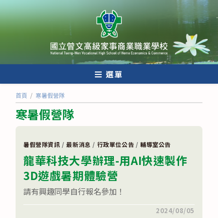
跳
轉
至
主
要
內
選單
容
首頁
/
寒暑假營隊
寒暑假營隊
暑假營隊資訊
/
最新消息
/
行政單位公告
/
輔導室公告
龍華科技大學辦理-用AI快速製作
3D遊戲暑期體驗營
請有興趣同學自行報名參加！
在
留言功能已關閉
2024/08/05
〈龍