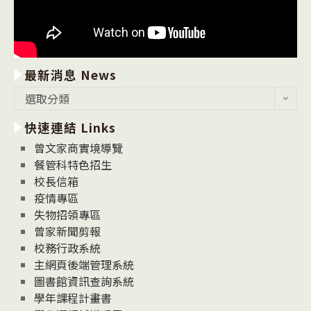
最新消息 News
最
選取分類
新
快速連結 Links
消
息
曾文家商實境導覽
News
餐管科特色招生
校長信箱
疫情專區
失物招領專區
曾家新聞剪報
校務行政系統
主網頁後端管理系統
圖書館資訊查詢系統
學年課程計畫書