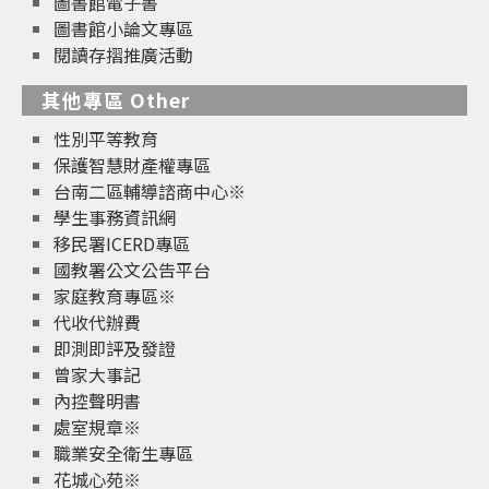
圖書館電子書
圖書館小論文專區
閱讀存摺推廣活動
其他專區 Other
性別平等教育
保護智慧財產權專區
台南二區輔導諮商中心※
學生事務資訊網
移民署ICERD專區
國教署公文公告平台
家庭教育專區※
代收代辦費
即測即評及發證
曾家大事記
內控聲明書
處室規章※
職業安全衛生專區
花城心苑※