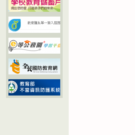
國
立
曾
文
高
級
家
事
商
業
職
業
學
校
各
科
設
備
更
新
充
實
與
使
用
管
理
實
施
要