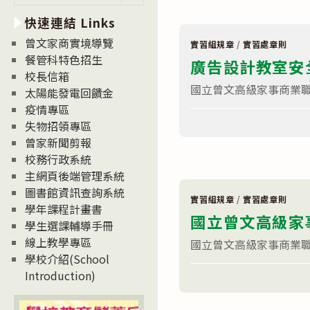
習
新
場
快速連結 Links
消
所
相
息
曾文家商實境導覽
關
實習組規章
/
實習處章則
News
文
餐管科特色招生
廣告設計教室安
件〉
校長信箱
中
國立曾文高級家事商業
太陽能發電回饋金
疫情專區
在
留言功能已關閉
失物招領專區
〈
實
習
曾家新聞剪報
組
校務行政系統
廣
告
主網頁後端管理系統
設
圖書館資訊查詢系統
計
實習組規章
/
實習處章則
教
學年課程計畫書
室
國立曾文高級家
安
學生選課輔導手冊
全
線上教學專區
國立曾文高級家事商業職
工
作
學校介紹(School
守
在
留言功能已關閉
Introduction)
則〉
〈
實
中
習
組