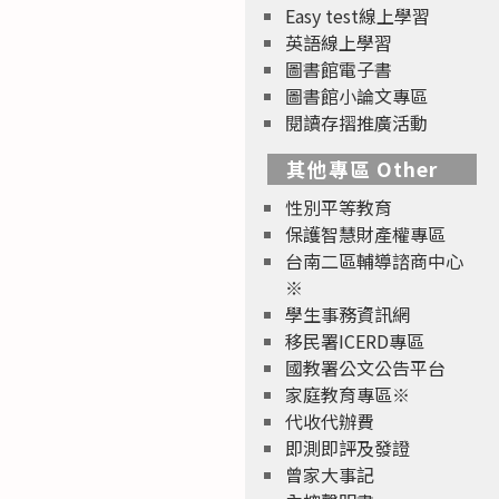
Easy test線上學習
英語線上學習
圖書館電子書
圖書館小論文專區
閱讀存摺推廣活動
其他專區 Other
性別平等教育
保護智慧財產權專區
台南二區輔導諮商中心
※
學生事務資訊網
移民署ICERD專區
國教署公文公告平台
家庭教育專區※
代收代辦費
即測即評及發證
曾家大事記