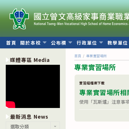
跳
轉
至
主
要
內
首頁
關於本校
公布欄
行政單位
教學單
容
首頁
/
專業實習場所
媒體專區 Media
專業實習場所
實習組檔案下載
專業實習場所相
使用「瓦斯爐」注意事項
在
留言功能已關閉
最新消息 News
〈專
業
最
選取分類
實