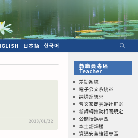
NGLISH
日本語
한국어
教職員專區
Teacher
差勤系統
電子公文系統※
請購系統※
曾文家商雲端社群※
新課綱推動相關規定
公開授課專區
2023/01/22
本土語課程
資通安全維護專區