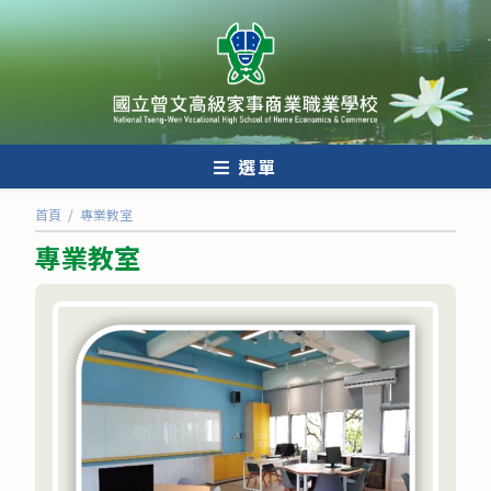
跳
轉
至
主
要
內
選單
容
首頁
/
專業教室
專業教室