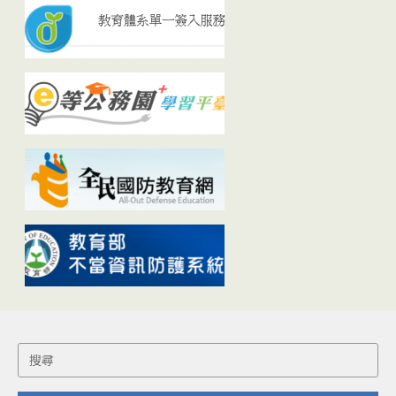
Search
for: