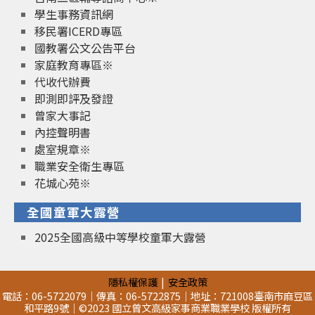
學生事務資訊網
移民署ICERD專區
國教署公文公告平台
家庭教育專區※
代收代辦費
即測即評及發證
曾家大事記
內控聲明書
處室規章※
職業安全衛生專區
花城心苑※
全國童軍大露營
2025全國高級中等學校童軍大露營
隱私權保護
安全政策
電話：06-5722079｜傳真：06-5722875｜地址：721008臺南市麻豆區
和平路9號｜©2023 國立曾文高級家事商業職業學校 版權所有