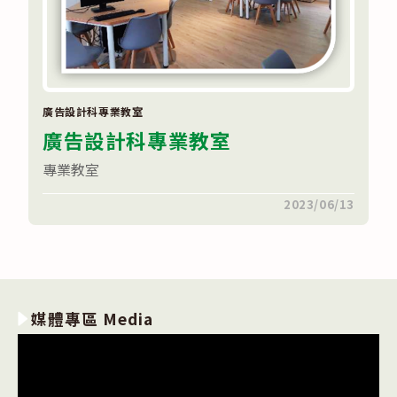
廣告設計科專業教室
廣告設計科專業教室
專業教室
在
留言功能已關閉
2023/06/13
〈廣
告
設
計
科
專
業
教
媒體專區 Media
室〉
中