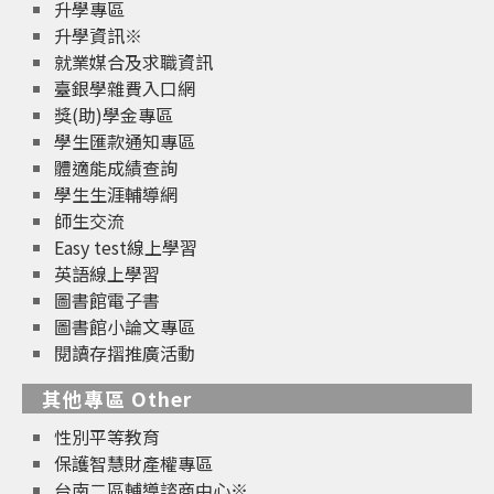
升學專區
升學資訊※
就業媒合及求職資訊
臺銀學雜費入口網
獎(助)學金專區
學生匯款通知專區
體適能成績查詢
學生生涯輔導網
師生交流
Easy test線上學習
英語線上學習
圖書館電子書
圖書館小論文專區
閱讀存摺推廣活動
其他專區 Other
性別平等教育
保護智慧財產權專區
台南二區輔導諮商中心※