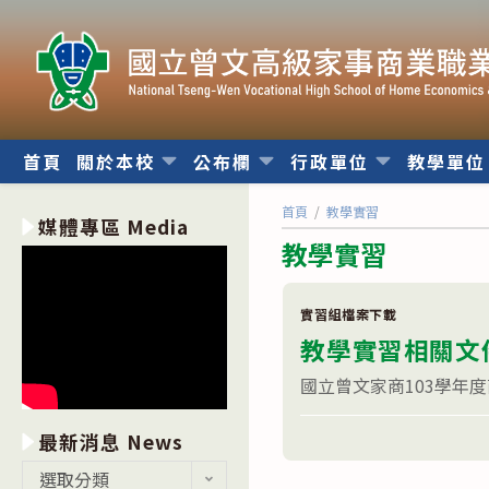
跳
轉
至
主
要
內
首頁
關於本校
公布欄
行政單位
教學單
容
首頁
/
教學實習
媒體專區 Media
教學實習
實習組檔案下載
教學實習相關文
國立曾文家商103學年度
在
留言功能已關閉
最新消息 News
〈教
學
最
選取分類
實