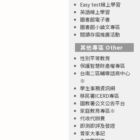
Easy test線上學習
英語線上學習
圖書館電子書
圖書館小論文專區
閱讀存摺推廣活動
其他專區 Other
性別平等教育
保護智慧財產權專區
台南二區輔導諮商中心
※
學生事務資訊網
移民署ICERD專區
國教署公文公告平台
家庭教育專區※
代收代辦費
即測即評及發證
曾家大事記