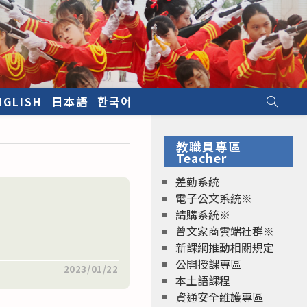
NGLISH
日本語
한국어
教職員專區
Teacher
差勤系統
電子公文系統※
請購系統※
曾文家商雲端社群※
新課綱推動相關規定
公開授課專區
2023/01/22
本土語課程
資通安全維護專區