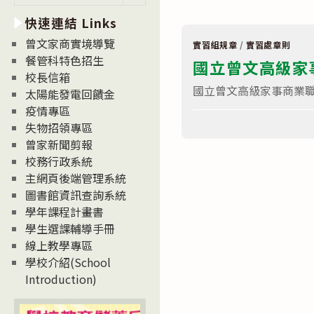
習
新
相
快速連結 Links
消
關
文
息
曾文家商實境導覽
件〉
實習組規章
/
實習處章則
News
中
餐管科特色招生
國立曾文高級家
校長信箱
國立曾文高級家事商業
太陽能發電回饋金
疫情專區
在
留言功能已關閉
失物招領專區
〈
實
習
曾家新聞剪報
組
校務行政系統
國
立
主網頁後端管理系統
曾
圖書館資訊查詢系統
文
高
學年課程計畫書
級
家
學生選課輔導手冊
事
線上教學專區
商
業
學校介紹(School
職
Introduction)
業
學
校
實