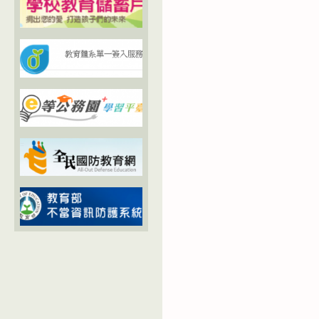
習
課
程
補
救
教
學
實
施
計
畫〉
中