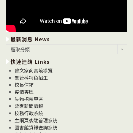
最新消息 News
最
選取分類
新
快速連結 Links
消
息
曾文家商實境導覽
News
餐管科特色招生
校長信箱
疫情專區
失物招領專區
曾家新聞剪報
校務行政系統
主網頁後端管理系統
圖書館資訊查詢系統