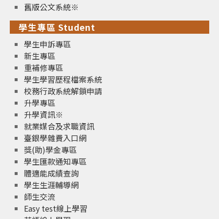
舊版公文系統※
學生專區 Student
學生申訴專區
新生專區
重補修專區
學生學習歷程檔案系統
校務行政系統解鎖申請
升學專區
升學資訊※
就業媒合及求職資訊
臺銀學雜費入口網
獎(助)學金專區
學生匯款通知專區
體適能成績查詢
學生生涯輔導網
師生交流
Easy test線上學習