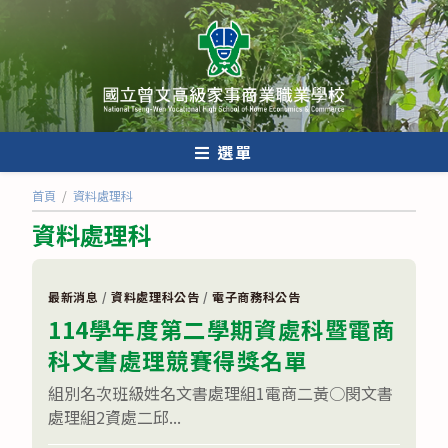
跳
轉
至
主
要
內
選單
容
首頁
/
資料處理科
資料處理科
最新消息
/
資料處理科公告
/
電子商務科公告
114學年度第二學期資處科暨電商
科文書處理競賽得獎名單
組別名次班級姓名文書處理組1電商二黃○閔文書
處理組2資處二邱...