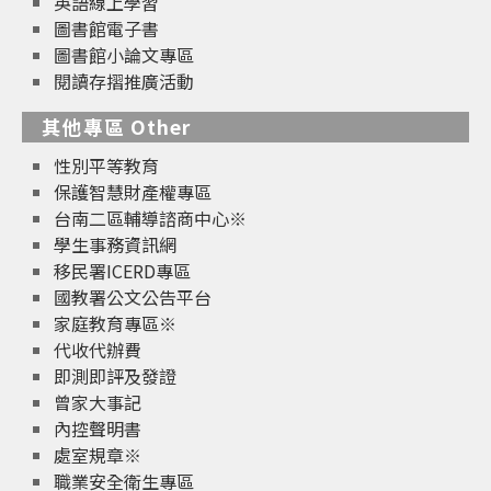
英語線上學習
圖書館電子書
圖書館小論文專區
閱讀存摺推廣活動
其他專區 Other
性別平等教育
保護智慧財產權專區
台南二區輔導諮商中心※
學生事務資訊網
移民署ICERD專區
國教署公文公告平台
家庭教育專區※
代收代辦費
即測即評及發證
曾家大事記
內控聲明書
處室規章※
職業安全衛生專區