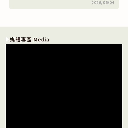
在
留言功能已關閉
2026/06/04
〈114
學
年
度
第
二
學
期
媒體專區 Media
資
處
科
暨
電
商
科
文
書
處
理
競
賽
得
獎
名
單〉
中