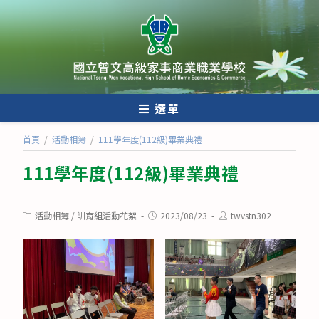
跳
轉
至
主
要
內
選單
容
首頁
/
活動相簿
/
111學年度(112級)畢業典禮
111學年度(112級)畢業典禮
Post
Post
Post
活動相簿
/
訓育組活動花絮
2023/08/23
twvstn302
category:
published:
author: