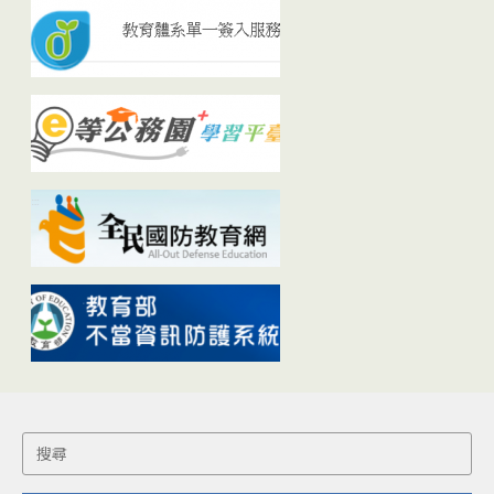
Search
for: