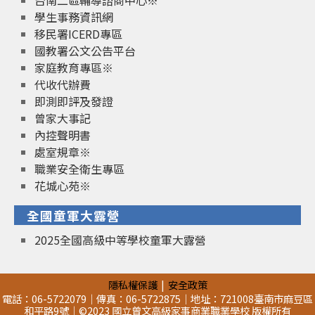
台南二區輔導諮商中心※
學生事務資訊網
移民署ICERD專區
國教署公文公告平台
家庭教育專區※
代收代辦費
即測即評及發證
曾家大事記
內控聲明書
處室規章※
職業安全衛生專區
花城心苑※
全國童軍大露營
2025全國高級中等學校童軍大露營
隱私權保護
安全政策
電話：06-5722079｜傳真：06-5722875｜地址：721008臺南市麻豆區
和平路9號｜©2023 國立曾文高級家事商業職業學校 版權所有