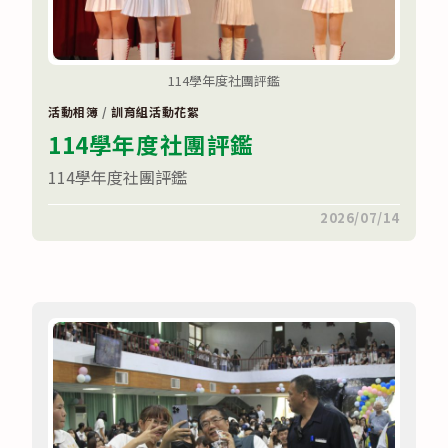
114學年度社團評鑑
活動相簿
/
訓育組活動花絮
114學年度社團評鑑
114學年度社團評鑑
在
留言功能已關閉
2026/07/14
〈114
學
年
度
社
團
評
鑑〉
中