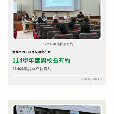
114學年度與校長有約
活動相簿
/
訓育組活動花絮
114學年度與校長有約
114學年度與校長有約
在
留言功能已關閉
2026/04/16
〈114
學
年
度
與
校
長
有
約〉