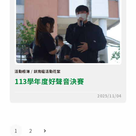
活動相簿
/
訓育組活動花絮
113學年度好聲音決賽
在
留言功能已關閉
2025/11/04
〈113
學
年
度
好
聲
音
1
2
Go to the next page
決