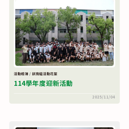
暨
聖
誕
點
燈〉
中
活動相簿
/
訓育組活動花絮
114學年度迎新活動
在
留言功能已關閉
2025/11/04
〈114
學
年
度
迎
新
活