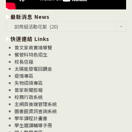
最新消息 News
最
訓育組活動花絮 (20)
新
快速連結 Links
消
息
曾文家商實境導覽
News
餐管科特色招生
校長信箱
太陽能發電回饋金
疫情專區
失物招領專區
曾家新聞剪報
校務行政系統
主網頁後端管理系統
圖書館資訊查詢系統
學年課程計畫書
學生選課輔導手冊