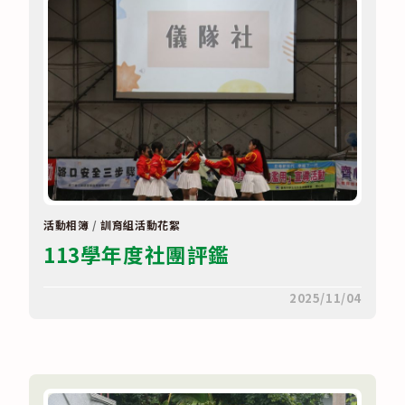
動〉
中
活動相簿
/
訓育組活動花絮
113學年度社團評鑑
在
留言功能已關閉
2025/11/04
〈113
學
年
度
社
團
評