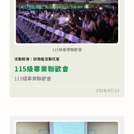
115級畢業聯歡會
活動相簿
/
訓育組活動花絮
115級畢業聯歡會
115級畢業聯歡會
在
留言功能已關閉
2026/07/13
〈115
級
畢
業
聯
歡
會〉
中