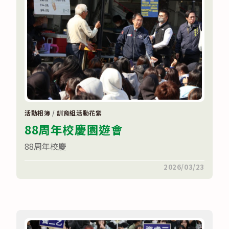
中
活動相簿
/
訓育組活動花絮
88周年校慶園遊會
88周年校慶
在
留言功能已關閉
2026/03/23
〈88
周
年
校
慶
園
遊
會〉