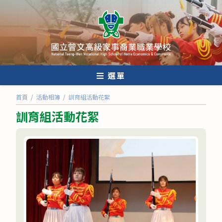
跳
轉
至
主
要
內
選單
容
首頁
/
活動相簿
/
訓育組活動花絮
訓育組活動花絮