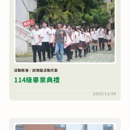
鑑〉
中
活動相簿
/
訓育組活動花絮
114級畢業典禮
在
留言功能已關閉
2025/11/04
〈114
級
畢
業
典
禮〉
中