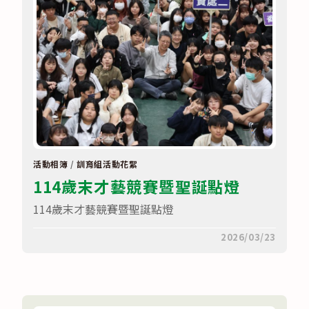
中
活動相簿
/
訓育組活動花絮
114歲末才藝競賽暨聖誕點燈
114歲末才藝競賽暨聖誕點燈
在
留言功能已關閉
2026/03/23
〈114
歲
末
才
藝
競
賽