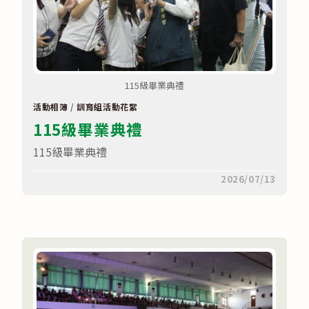
115級畢業典禮
活動相簿
/
訓育組活動花絮
115級畢業典禮
115級畢業典禮
在
留言功能已關閉
2026/07/13
〈115
級
畢
業
典
禮〉
中