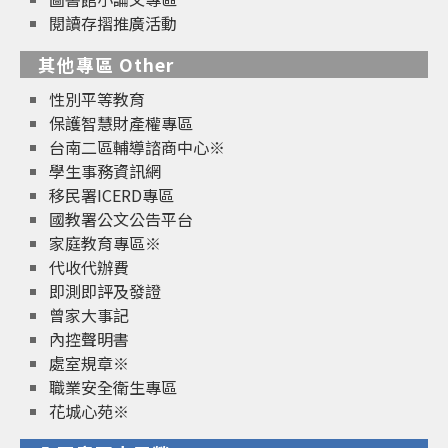
閱讀存摺推廣活動
其他專區 Other
性別平等教育
保護智慧財產權專區
台南二區輔導諮商中心※
學生事務資訊網
移民署ICERD專區
國教署公文公告平台
家庭教育專區※
代收代辦費
即測即評及發證
曾家大事記
內控聲明書
處室規章※
職業安全衛生專區
花城心苑※