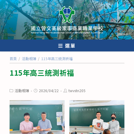
跳
轉
至
主
要
內
選單
容
首頁
/
活動相簿
/
115年高三統測祈福
115年高三統測祈福
Post
Post
Post
活動相簿
2026/04/22
twvstn205
category:
published:
author: