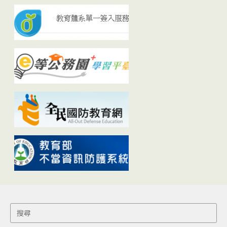
Search
for: