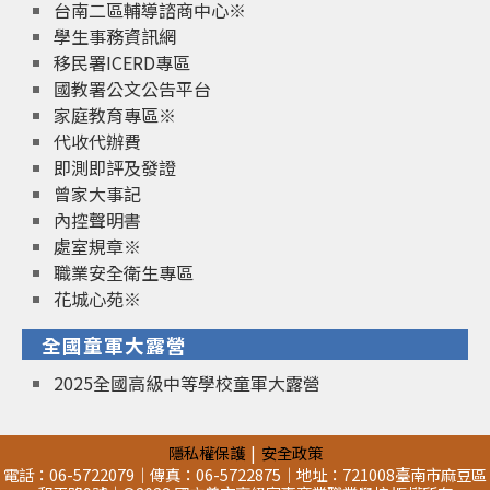
台南二區輔導諮商中心※
學生事務資訊網
移民署ICERD專區
國教署公文公告平台
家庭教育專區※
代收代辦費
即測即評及發證
曾家大事記
內控聲明書
處室規章※
職業安全衛生專區
花城心苑※
全國童軍大露營
2025全國高級中等學校童軍大露營
隱私權保護
安全政策
電話：06-5722079｜傳真：06-5722875｜地址：721008臺南市麻豆區