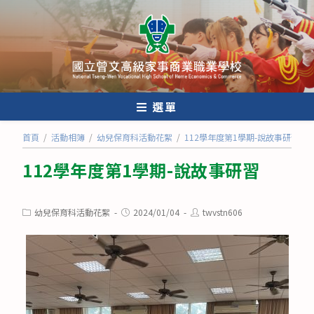
跳
轉
至
主
要
內
選單
容
首頁
/
活動相簿
/
幼兒保育科活動花絮
/
112學年度第1學期-說故事研習
112學年度第1學期-說故事研習
Post
Post
Post
幼兒保育科活動花絮
2024/01/04
twvstn606
category:
published:
author: