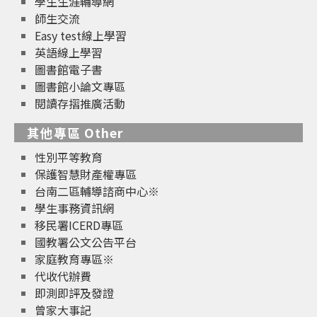
學生生涯輔導網
師生交流
Easy test線上學習
英語線上學習
圖書館電子書
圖書館小論文專區
閱讀存摺推廣活動
其他專區 Other
性別平等教育
保護智慧財產權專區
台南二區輔導諮商中心※
學生事務資訊網
移民署ICERD專區
國教署公文公告平台
家庭教育專區※
代收代辦費
即測即評及發證
曾家大事記