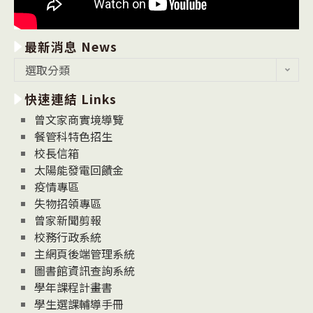
最新消息 News
最
選取分類
新
快速連結 Links
消
息
曾文家商實境導覽
News
餐管科特色招生
校長信箱
太陽能發電回饋金
疫情專區
失物招領專區
曾家新聞剪報
校務行政系統
主網頁後端管理系統
圖書館資訊查詢系統
學年課程計畫書
學生選課輔導手冊