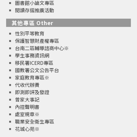
圖書館小論文專區
閱讀存摺推廣活動
其他專區 Other
性別平等教育
保護智慧財產權專區
台南二區輔導諮商中心※
學生事務資訊網
移民署ICERD專區
國教署公文公告平台
家庭教育專區※
代收代辦費
即測即評及發證
曾家大事記
內控聲明書
處室規章※
職業安全衛生專區
花城心苑※