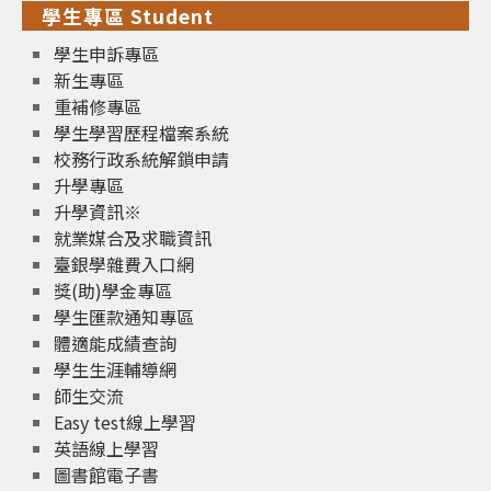
學生專區 Student
學生申訴專區
新生專區
重補修專區
學生學習歷程檔案系統
校務行政系統解鎖申請
升學專區
升學資訊※
就業媒合及求職資訊
臺銀學雜費入口網
獎(助)學金專區
學生匯款通知專區
體適能成績查詢
學生生涯輔導網
師生交流
Easy test線上學習
英語線上學習
圖書館電子書