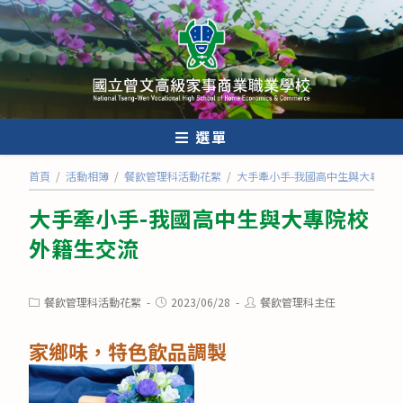
跳
轉
至
主
要
內
選單
容
首頁
/
活動相簿
/
餐飲管理科活動花絮
/
大手牽小手-我國高中生與大專院
大手牽小手-我國高中生與大專院校
外籍生交流
Post
Post
Post
餐飲管理科活動花絮
2023/06/28
餐飲管理科主任
category:
published:
author:
家鄉味，特色飲品調製