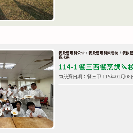
🏟️
科
班
合
影〉
中
餐飲管理科公告
/
餐飲管理科榮譽榜
/
餐飲
賽成果
114-1 餐三西餐烹調
📅競賽日期：餐三甲 115年01月08日
在
留言功能已關閉
〈114-
1
餐
三
西
餐
烹
調
🔪
校