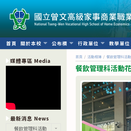
跳
轉
至
主
要
內
首頁
關於本校
公布欄
行政單位
教學單
容
首頁
/
活動相簿
/
餐飲管理科活
媒體專區 Media
餐飲管理科活動
最新消息 News
最
餐飲管理科活動