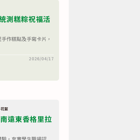
高三統測糕粽祝福活
程手作糕點及手寫卡片，
2026/04/17
動花絮
台南遠東香格里拉
體驗，充實學生職場認