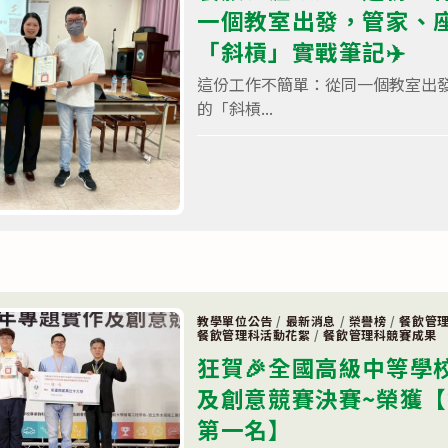
一個教室出發，管家、
「斜槓」實戰筆記✈️
這份工作不簡單：從同一個教室出
的「斜槓...
在
留言功能已關閉
〈餐
旅
職
涯
講
座
🔪
這
份
工
作
教學單位公告
/
最新消息
/
榮譽榜
/
餐飲管
不
餐飲管理科活動花絮
/
餐飲管理科競賽成果
簡
單：
狂賀🎉全國高級中等學
從
同
及創意競賽決賽~榮獲【
一
個
第一名】
教
室