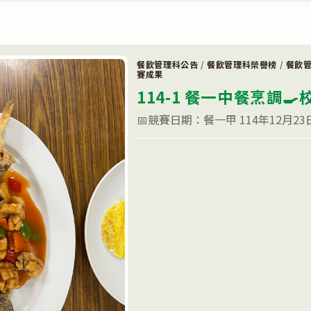
內
競
賽
獲
獎
名
餐飲管理科公告
/
餐飲管理科榮譽榜
/
餐飲
單〉
賽成果
中
114-1 餐一中餐烹調
📅競賽日期：餐一甲 114年12月23日
在
留言功能已關閉
〈114-
1
餐
一
中
餐
烹
調
🍳
校
內
競
賽
獲
獎