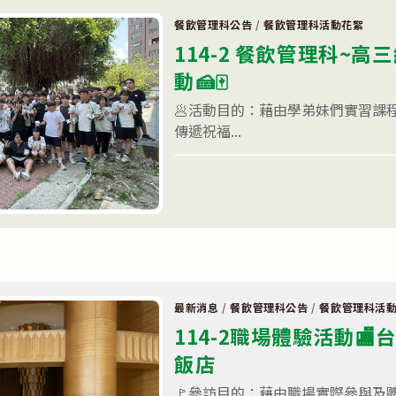
~
🧁
榮
果
餐飲管理科公告
/
餐飲管理科活動花絮
獲
乾
【餐
114-2 餐飲管理科~
磅
旅
蛋
群
動🍰🀄
糕
創
實
意
作
🥟活動目的：藉由學弟妹們實習課
組
🍇
—
傳遞祝福...
教
第
師
一
研
名】〉
在
留言功能已關閉
習〉
中
〈114-
中
2
餐
飲
管
理
科
~
高
三
最新消息
/
餐飲管理科公告
/
餐飲管理科活
統
測
114-2職場體驗活動
糕
粽
飯店
祝
福
🚩參訪目的：藉由職場實際參與及
活