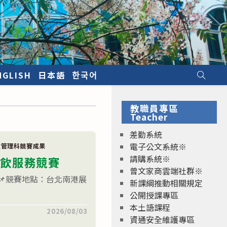
NGLISH
日本語
한국어
教職員專區
Teacher
差勤系統
電子公文系統※
飲管理科競賽成果
請購系統※
餐飲服務競賽
曾文家商雲端社群※
📌競賽地點：台北南港展
新課綱推動相關規定
公開授課專區
本土語課程
2026/08/03
資通安全維護專區