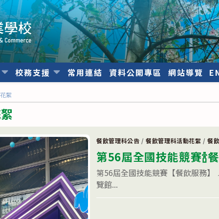
位
校務支援
常用連結
資料公開專區
網站導覽
E
動花絮
花絮
餐飲管理科公告
/
餐飲管理科活動花絮
/
餐
第56屆全國技能競賽🍾
第56屆全國技能競賽【餐飲服務】 
覽館...
在
留言功能已關閉
〈第
56