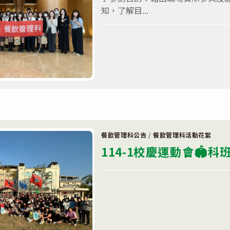
動
知，了解目...
🍰
🀄〉
中
在
留言功能已關閉
〈114-
2
職
場
體
驗
活
動
🏬
台
南
遠
東
餐飲管理科公告
/
餐飲管理科活動花絮
香
格
114-1校慶運動會🏟️科
里
拉
飯
在
店〉
留言功能已關閉
〈114-
中
1
校
慶
運
動
會