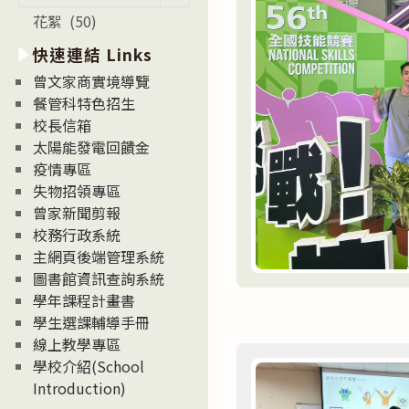
新
花絮 (50)
消
息
快速連結 Links
News
曾文家商實境導覽
餐管科特色招生
校長信箱
太陽能發電回饋金
疫情專區
失物招領專區
曾家新聞剪報
校務行政系統
主網頁後端管理系統
圖書館資訊查詢系統
學年課程計畫書
學生選課輔導手冊
線上教學專區
學校介紹(School
Introduction)