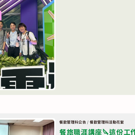
屆
全
國
技
能
競
賽
🍾
餐
飲
服
務
競
賽〉
中
餐飲管理科公告
/
餐飲管理科活動花絮
餐旅職涯講座🔪這份工