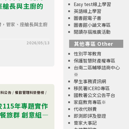
Easy test線上學習
座艙長與主廚的
英語線上學習
圖書館電子書
發，管家、座艙長與主廚
圖書館小論文專區
閱讀存摺推廣活動
2026/05/13
其他專區 Other
性別平等教育
保護智慧財產權專區
台南二區輔導諮商中心
※
學生事務資訊網
移民署ICERD專區
理科公告
/
餐飲管理科榮譽榜
/
國教署公文公告平台
家庭教育專區※
校115年專題實作
代收代辦費
餐旅群 創意組—
即測即評及發證
曾家大事記