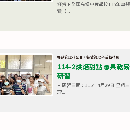
狂賀🎉全國高級中等學校115年專
出
發，
獲【...
管
家、
座
在
留言功能已關閉
艙
〈狂
長
賀
與
🎉
主
全
廚
國
的
高
「斜
級
槓」
中
餐飲管理科公告
/
餐飲管理科活動花絮
實
等
114-2烘焙甜點🧁果乾
戰
學
筆
校
研習
記
115
✈️〉
年
中
專
📅研習日期：115年4月29日 星期
題
理...
實
作
及
在
留言功能已關閉
創
〈114-
意
2
競
烘
賽
焙
決
甜
賽
點