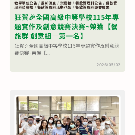
個
教學單位公告
/
最新消息
/
榮譽榜
/
餐飲管理科公告
/
餐飲管
理科榮譽榜
/
餐飲管理科活動花絮
/
餐飲管理科競賽成果
教
室
狂賀🎉全國高級中等學校115年專
出
發，
題實作及創意競賽決賽~榮獲【餐
管
家、
旅群 創意組—第一名】
座
艙
長
狂賀🎉全國高級中等學校115年專題實作及創意競
與
賽決賽~榮獲【...
主
廚
的
在
留言功能已關閉
2026/05/02
「斜
〈狂
槓」
賀
實
🎉
戰
全
筆
國
記
高
✈️〉
級
中
中
等
學
校
115
年
專
題