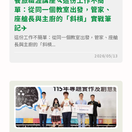
單：從同一個教室出發，管家、
座艙長與主廚的「斜槓」實戰筆
記✈️
這份工作不簡單：從同一個教室出發，管家、座艙
長與主廚的「斜槓...
在
留言功能已關閉
2026/05/13
〈餐
旅
職
涯
講
座
🔪
這
份
工
作
不
簡
單：
從
同
一