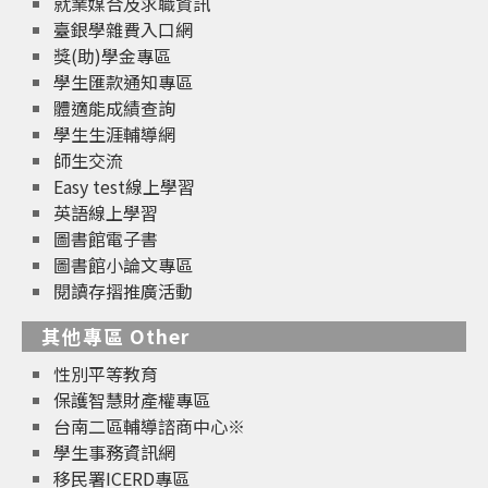
就業媒合及求職資訊
臺銀學雜費入口網
獎(助)學金專區
學生匯款通知專區
體適能成績查詢
學生生涯輔導網
師生交流
Easy test線上學習
英語線上學習
圖書館電子書
圖書館小論文專區
閱讀存摺推廣活動
其他專區 Other
性別平等教育
保護智慧財產權專區
台南二區輔導諮商中心※
學生事務資訊網
移民署ICERD專區