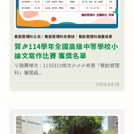
師
研
習〉
中
餐飲管理科公告
/
餐飲管理科榮譽榜
/
餐飲管理科競賽成果
賀🎉114學年全國高級中等學校小
論文寫作比賽 獲獎名單
💡競賽梯次：1150313梯次🎉🎉🎉恭喜「餐飲管理
科」獲獎組...
在
留言功能已關閉
2026/04/28
〈賀
🎉
114
學
年
全
國
高
級
中
等