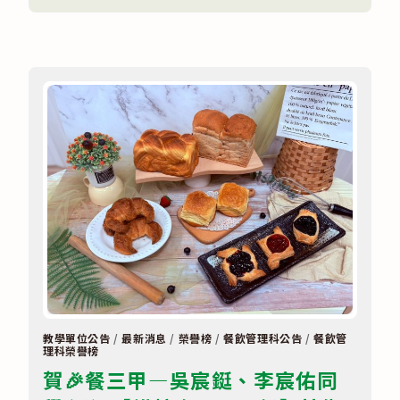
〈全
國
高
級
中
等
學
校
115
年
專
題
實
作
及
創
意
競
賽
【餐
旅
群】
複
賽
得
獎
教學單位公告
/
最新消息
/
榮譽榜
/
餐飲管理科公告
/
餐飲管
理科榮譽榜
名
單〉
賀🎉餐三甲—吳宸鋌、李宸佑同
中