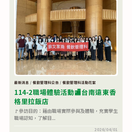
~
高
三
統
測
糕
粽
祝
福
活
動
🍰
🀄〉
中
最新消息
/
餐飲管理科公告
/
餐飲管理科活動花絮
114-2職場體驗活動🏬台南遠東香
格里拉飯店
🚩參訪目的：藉由職場實際參與及體驗，充實學生
職場認知，了解目...
在
留言功能已關閉
2026/04/01