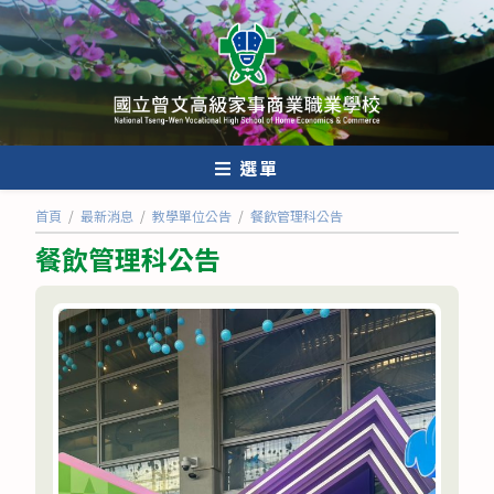
跳
轉
至
主
要
內
選單
容
首頁
/
最新消息
/
教學單位公告
/
餐飲管理科公告
餐飲管理科公告