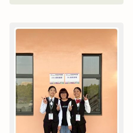
〈114-
2
職
場
體
驗
活
動
🏬
台
南
遠
東
香
格
里
拉
飯
店〉
中