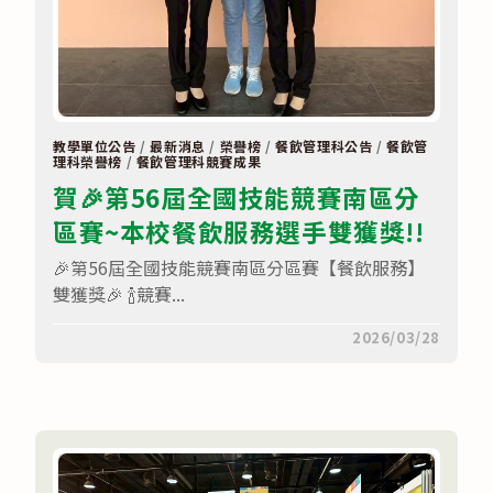
教學單位公告
/
最新消息
/
榮譽榜
/
餐飲管理科公告
/
餐飲管
理科榮譽榜
/
餐飲管理科競賽成果
賀🎉第56屆全國技能競賽南區分
區賽~本校餐飲服務選手雙獲獎!!
🎉第56屆全國技能競賽南區分區賽【餐飲服務】
雙獲獎🎉 🍾競賽...
在
留言功能已關閉
2026/03/28
〈賀
🎉
第
56
屆
全
國
技
能