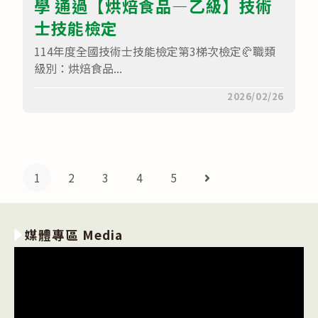
學 通過【烘焙食品—乙級】技術
士技能檢定
114年度全國技術士技能檢定第3梯次檢定🥐職類
級別：烘焙食品...
在
留言功能已關閉
2026/02/26
〈賀
🎉
餐
三
甲
—
吳
1
2
3
4
5
Go to the next page
宸
鋌、
李
宸
佑
媒體專區 Media
同
學
通
過
【烘
焙
食
品