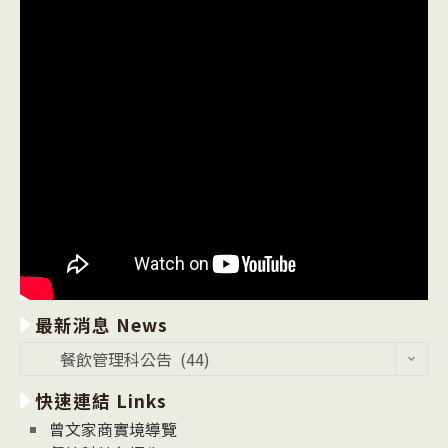
—
乙
級】
技
術
士
技
能
檢
定〉
中
最新消息 News
最
餐飲管理科公告 (44)
新
快速連結 Links
消
息
曾文家商實境導覽