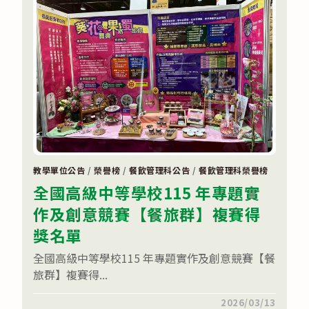
競
賽
南
區
分
區
賽
~
本
校
餐
飲
服
務
選
手
雙
教學單位公告
/
榮譽榜
/
餐飲管理科公告
/
餐飲管理科榮譽榜
獲
全國高級中等學校115 年專題實
獎!!〉
中
作及創意競賽【餐旅群】複賽得
獎名單
全國高級中等學校115 年專題實作及創意競賽【餐
旅群】複賽得...
在
留言功能已關閉
2026/03/13