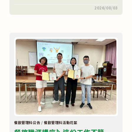
在
留言功能已關閉
2026/08/03
〈第
56
屆
全
國
技
能
競
賽
🍾
餐
飲
服
務
競
賽〉
中
餐飲管理科公告
/
餐飲管理科活動花絮
餐旅職涯講座🔪這份工作不簡