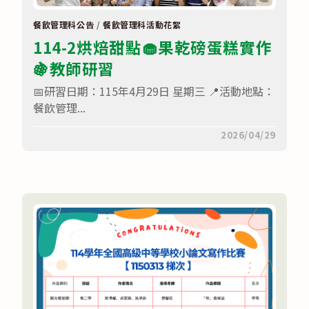
實
作
及
餐飲管理科公告
/
餐飲管理科活動花絮
創
114-2烘焙甜點🧁果乾磅蛋糕實作
意
競
🍇教師研習
賽
決
賽
📅研習日期：115年4月29日 星期三 📍活動地點：
~
餐飲管理...
榮
獲
【餐
在
留言功能已關閉
2026/04/29
旅
〈114-
群
2
創
烘
意
焙
組
甜
—
點
第
🧁
一
果
名】〉
乾
中
磅
蛋
糕
實
作
🍇
教