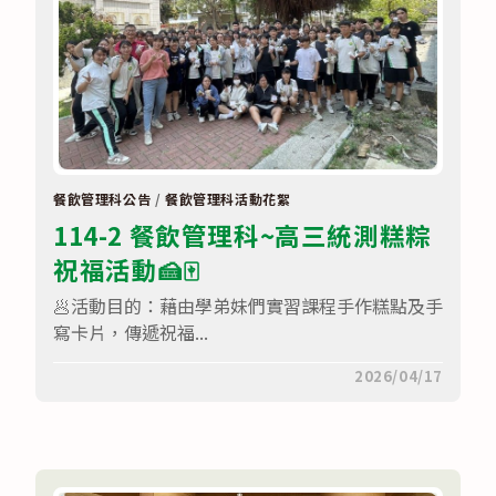
學
校
小
論
文
寫
作
比
賽
獲
獎
名
餐飲管理科公告
/
餐飲管理科活動花絮
單〉
114-2 餐飲管理科~高三統測糕粽
中
祝福活動🍰🀄
🥟活動目的：藉由學弟妹們實習課程手作糕點及手
寫卡片，傳遞祝福...
在
留言功能已關閉
2026/04/17
〈114-
2
餐
飲
管
理
科