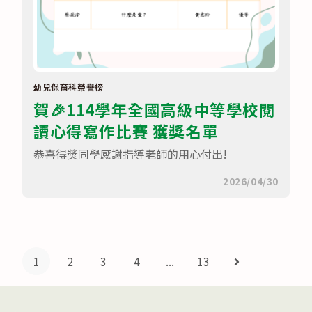
作
及
創
意
競
賽
決
賽
~
幼兒保育科榮譽榜
榮
賀🎉114學年全國高級中等學校閱
獲
【餐
讀心得寫作比賽 獲獎名單
旅
群
創
恭喜得獎同學感謝指導老師的用心付出!
意
組
在
—
留言功能已關閉
2026/04/30
〈賀
第
🎉
一
114
名】〉
學
中
年
全
國
1
2
3
4
...
13
Go to the next
高
級
中
等
學