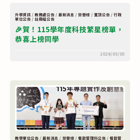
2
學
期
升學資訊
/
教務處公告
/
最新消息
/
榮譽榜
/
置頂公告
/
行政
教
單位公告
/
註冊組公告
育
🎉賀！115學年度科技繁星榜單，
部
國
恭喜上榜同學
民
及
學
前
在
留言功能已關閉
2026/05/05
教
〈🎉
育
賀！
署
115
均
學
衡
年
教
度
育
科
發
技
展
繁
獎
星
勵
榜
國
單，
民
恭
中
喜
學
上
畢
榜
業
同
生
學 〉
教學單位公告
/
最新消息
/
榮譽榜
/
餐飲管理科公告
/
餐飲管