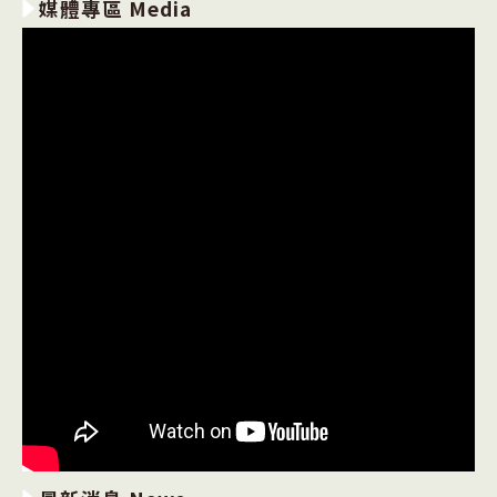
媒體專區 Media
校
閱
讀
心
得
寫
作
比
賽
獲
獎
名
單〉
中