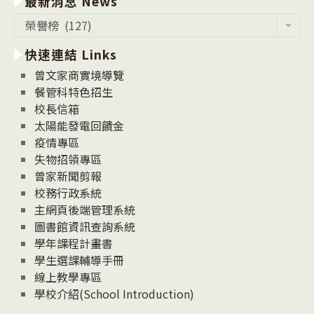
最新消息 News
最
榮譽榜 (127)
新
快速連結 Links
消
息
曾文家商實境導覽
News
餐管科特色招生
校長信箱
太陽能發電回饋金
疫情專區
失物招領專區
曾家新聞剪報
校務行政系統
主網頁後端管理系統
圖書館資訊查詢系統
學年課程計畫書
學生選課輔導手冊
線上教學專區
學校介紹(School Introduction)