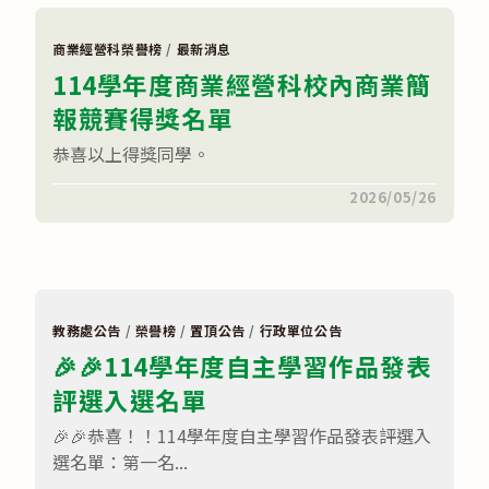
愷
甯
及
商業經營科榮譽榜
/
最新消息
吳
114學年度商業經營科校內商業簡
梓
榮
報競賽得獎名單
參
加
正
恭喜以上得獎同學。
修
科
大
在
留言功能已關閉
2026/05/26
舉
〈114
辦
學
2026
年
全
度
國
商
高
業
中
經
職
營
教務處公告
/
榮譽榜
/
置頂公告
/
行政單位公告
金
科
融
🎉🎉114學年度自主學習作品發表
校
投
內
資
評選入選名單
商
競
業
賽，
簡
🎉🎉恭喜！！114學年度自主學習作品發表評選入
榮
報
獲
競
選名單：第一名...
佳
賽
作。〉