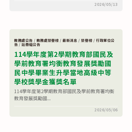
得
中
在
留言功能已關閉
2026/05/13
獎
〈🎉
名
🎉
單〉
114
中
學
年
度
自
主
教務處公告
/
教務處榮譽榜
/
最新消息
/
榮譽榜
/
行政單位公
學
告
/
註冊組公告
習
114學年度第2學期教育部國民及
作
品
學前教育署均衡教育發展獎勵國
發
表
民中學畢業生升學當地高級中等
評
選
入
學校獎學金獲獎名單
選
名
114學年度第2學期教育部國民及學前教育署均衡
單〉
中
教育發展獎勵國...
在
留言功能已關閉
2026/05/06
〈114
學
年
度
第