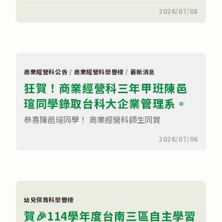
在
留言功能已關閉
2026/07/08
〈賀
!
!
廣
告
技
術
科
商業經營科公告
/
商業經營科榮譽榜
/
最新消息
113
狂賀！商業經營科三年甲班陳邑
級
畢
瑄同學錄取台科大企業管理系。
業
校
友
恭喜陳邑瑄同學！ 商業經營科師生同賀
榮
獲
國
在
留言功能已關閉
2026/07/06
際
〈狂
賽：
賀！
時
商
報
業
金
經
犢
營
獎
科
第
三
幼兒保育科榮譽榜
三
年
名〉
賀🎉114學年度台南三區自主學習
甲
中
班