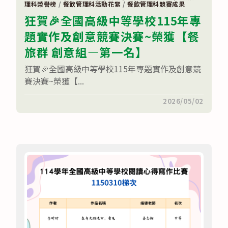
升
理科榮譽榜
/
餐飲管理科活動花絮
/
餐飲管理科競賽成果
中
學
當
狂賀🎉全國高級中等學校115年專
地
高
題實作及創意競賽決賽~榮獲【餐
級
中
旅群 創意組—第一名】
等
學
狂賀🎉全國高級中等學校115年專題實作及創意競
校
獎
賽決賽~榮獲【...
學
金
獲
在
留言功能已關閉
2026/05/02
獎
〈狂
名
賀
單〉
🎉
中
全
國
高
級
中
等
學
校
115
年
專
題
實