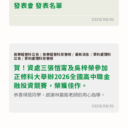
發表會 發表名單
陳
邑
瑄
同
在
留言功能已關閉
2026/06/01
學
〈賀
錄
🎉
取
114
台
學
科
年
大
度
企
台
業
南
商業經營科公告
/
商業經營科榮譽榜
/
最新消息
/
資料處理科
管
三
公告
/
資料處理科榮譽榜
理
區
系。〉
賀！資處三張愷甯及吳梓榮參加
自
中
主
正修科大舉辦2026全國高中職金
學
習
融投資競賽，榮獲佳作。
發
表
會
恭喜得獎同學，感謝林震銘老師的用心指導。
發
表
名
在
留言功能已關閉
2026/06/01
單〉
〈賀！
中
資
處
三
張