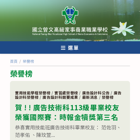
跳
轉
至
主
要
內
選單
容
首頁
/
榮譽榜
榮譽榜
實用技能學程榮譽榜
/
實習處榮譽榜
/
廣告設計科公告
/
廣告
設計科榮譽榜
/
廣告設計科競賽成果
/
最新消息
/
榮譽榜
賀 ! ! 廣告技術科113級畢業校友
榮獲國際賽：時報金犢獎第三名
恭喜實用技能班廣告技術科畢業校友： 范佐羽、
范孝佑 、陳玟萱...