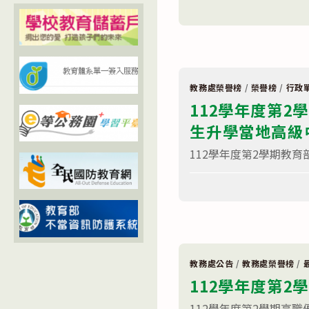
在
畢
學
留言功能已關閉
〈賀!
業
前
113
生
教
學
升
育
年
學
署
度
當
均
升
地
衡
學
高
教
榜
級
育
教務處榮譽榜
/
榮譽榜
/
行政
單〉
中
發
112學年度第
中
等
展
學
獎
生升學當地高級
校
勵
獎
國
學
民
112學年度第2學期教育
金
中
獲
學
在
獎
畢
留言功能已關閉
〈112
名
業
學
單〉
生
年
中
升
度
學
第
當
2
地
學
高
期
級
教務處公告
/
教務處榮譽榜
/
教
中
112學年度第
育
等
部
學
國
校
112學年度第2學期高職