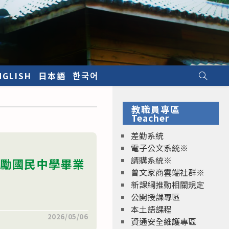
NGLISH
日本語
한국어
教職員專區
Teacher
差勤系統
電子公文系統※
請購系統※
獎勵國民中學畢業
曾文家商雲端社群※
新課綱推動相關規定
公開授課專區
本土語課程
2026/05/06
資通安全維護專區