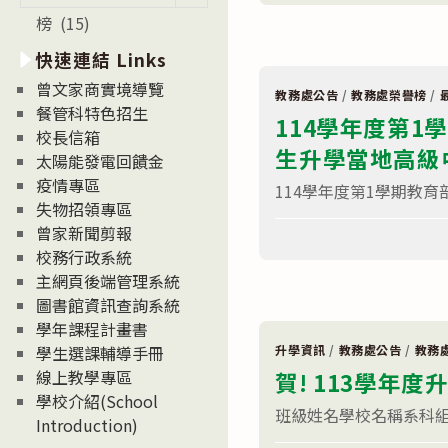
學
新
年
榜 (15)
消
度
第
息
快速連結 Links
2
News
學
曾文家商實境導覽
期
教務處公告
/
教務處榮譽榜
/
教
餐管科特色招生
114學年度第
育
校長信箱
部
生升學當地高級
國
太陽能發電回饋金
民
疫情專區
及
114學年度第1學期教育
學
失物招領專區
前
教
在
曾家新聞剪報
留言功能已關閉
育
〈114
校務行政系統
署
學
均
年
主網頁後端管理系統
衡
度
圖書館資訊查詢系統
教
第
育
1
學年課程計畫書
發
學
展
期
學生選課輔導手冊
升學資訊
/
教務處公告
/
教務
獎
教
線上教學專區
賀! 113學年度
勵
育
國
部
學校介紹(School
民
國
班級姓名學校名稱系科組
Introduction)
中
民
學
及