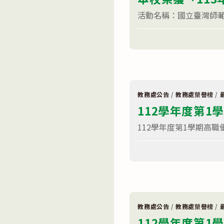
名
主
學
單〉
學
校
活動名稱：國立臺灣師範大學
中
習
獎
活
學
在
動」
留言功能已關閉
金
〈本
技
獲
校
高
獎
榮
組
名
獲
自
單〉
「113
學
中
年
菁
度
英
COOL
獎、
教務處公告
/
教務處榮譽榜
/
ENGLISH
自
112學年度第
自
學
主
優
學
秀
112學年度第1學期高職
習
獎〉
活
中
在
動」
留言功能已關閉
〈112
技
學
高
年
組
度
自
第
學
1
菁
學
英
期
獎〉
教務處公告
/
教務處榮譽榜
/
高
中
112學年度第
職