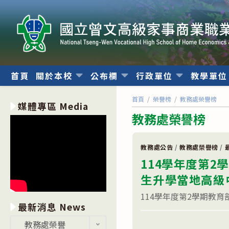
跳
轉
至
主
要
內
首頁
關於本校
公布欄
行政單位
教學單
容
首頁
/
榮譽榜
/
教務處榮譽榜
媒體專區 Media
教務處榮譽榜
教務處公告
/
教務處榮譽榜
/
114學年度第
生升學當地高級
114學年度第2學期教育
最新消息 News
在
留言功能已關閉
最
教務處榮譽
〈114