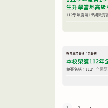
優
生升學當地高級
質
化
就
112學年度第1學期教育
近
入
學
在
留言功能已關閉
暨
〈112
適
學
性
年
入
度
學
第
獎
1
學
學
金
期
教務處榮譽榜
/
榮譽榜
獲
教
本校榮獲112
獎
育
名
部
單〉
國
競賽名稱：112年全國語
中
民
及
在
學
留言功能已關閉
〈本
前
校
教
榮
育
獲
署
112
均
年
衡
全
教
1
2
國
Go to the
育