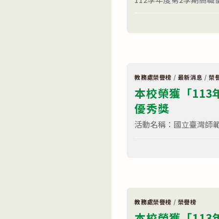
民
獎
及
學
在
學
留言功能已關閉
金
〈112
前
獲
學
教
獎
年
育
名
度
署
單〉
第
均
中
2
衡
學
教
期
育
教務處榮譽榜
/
最新消息
/
榮
高
發
本校榮獲「113年
職
展
優
獎
優秀獎
質
勵
化
國
就
民
活動名稱：國立臺灣師範大學
近
中
入
學
學
在
畢
留言功能已關閉
暨
〈本
業
適
校
生
性
榮
升
入
獲
學
學
「113
當
獎
年
地
學
度
高
金
COOL
級
教務處榮譽榜
/
榮譽榜
獲
ENGLISH
中
本校榮獲「113年
獎
自
等