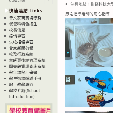
決賽地點：樹德科技大
新
快速連結 Links
消
感謝指導老師的用心指導
息
曾文家商實境導覽
News
餐管科特色招生
校長信箱
疫情專區
失物招領專區
曾家新聞剪報
校務行政系統
主網頁後端管理系統
圖書館資訊查詢系統
學年課程計畫書
學生選課輔導手冊
線上教學專區
學校介紹(School
Introduction)