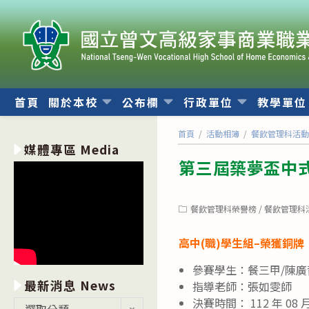
跳
轉
至
主
要
內
首頁
關於本校
公布欄
行政單位
教學單
容
首頁
/
活動相簿
/
餐飲管理科活
媒體專區 Media
第三屆築夢盃中
Post
餐飲管理科榮譽榜
/
餐飲管理科
category:
高中(職)學生組–榮獲銅牌
參賽學生：餐三甲/陳
最新消息 News
指導老師：張如雯師
決賽時間： 112 年 08 
最
選取分類