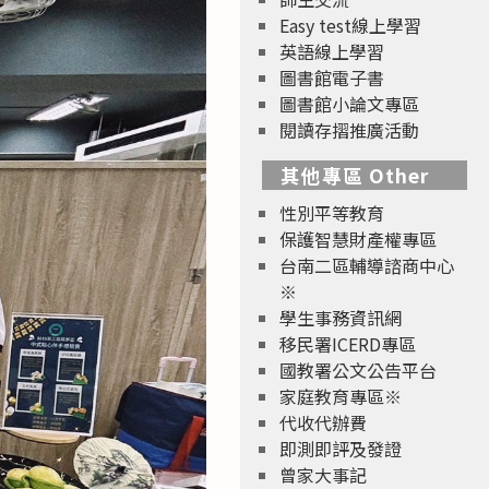
Easy test線上學習
英語線上學習
圖書館電子書
圖書館小論文專區
閱讀存摺推廣活動
其他專區 Other
性別平等教育
保護智慧財產權專區
台南二區輔導諮商中心
※
學生事務資訊網
移民署ICERD專區
國教署公文公告平台
家庭教育專區※
代收代辦費
即測即評及發證
曾家大事記