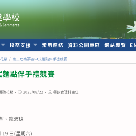
位
校務支援
常用連結
資料公開專區
網站導覽
E
動花絮
/
第三屆築夢盃中式麵點伴手禮競賽
式麵點伴手禮競賽
Post
Post
活動花絮
2023/08/22
餐飲管理科主任
published:
author:
廣哲、龍沛璁
月 19 日(星期六)