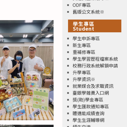
ODF專區
舊版公文系統※
學生專區
Student
學生申訴專區
新生專區
重補修專區
學生學習歷程檔案系統
校務行政系統解鎖申請
升學專區
升學資訊※
就業媒合及求職資訊
臺銀學雜費入口網
獎(助)學金專區
學生匯款通知專區
體適能成績查詢
學生生涯輔導網
師生交流