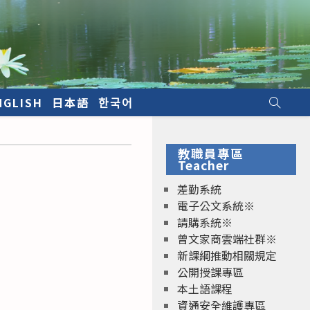
NGLISH
日本語
한국어
教職員專區
Teacher
差勤系統
電子公文系統※
請購系統※
曾文家商雲端社群※
新課綱推動相關規定
公開授課專區
本土語課程
資通安全維護專區