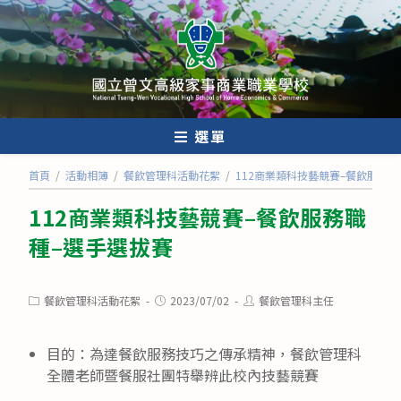
跳
轉
至
主
要
內
選單
容
首頁
/
活動相簿
/
餐飲管理科活動花絮
/
112商業類科技藝競賽–餐飲服務職
112商業類科技藝競賽–餐飲服務職
種–選手選拔賽
Post
Post
Post
餐飲管理科活動花絮
2023/07/02
餐飲管理科主任
category:
published:
author:
目的：為達餐飲服務技巧之傳承精神，餐飲管理科
全體老師暨餐服社團特舉辨此校內技藝競賽