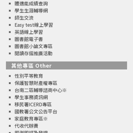
體適能成績查詢
學生生涯輔導網
師生交流
Easy test線上學習
英語線上學習
圖書館電子書
圖書館小論文專區
閱讀存摺推廣活動
其他專區 Other
性別平等教育
保護智慧財產權專區
台南二區輔導諮商中心※
學生事務資訊網
移民署ICERD專區
國教署公文公告平台
家庭教育專區※
代收代辦費
即測即評及發證