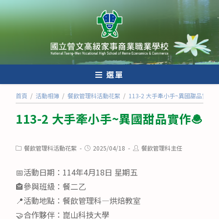
跳
轉
至
主
要
內
選單
容
首頁
/
活動相簿
/
餐飲管理科活動花絮
/
113-2 大手牽小手~異國甜品實作
113-2 大手牽小手~異國甜品實作🧆
Post
Post
Post
餐飲管理科活動花絮
2025/04/18
餐飲管理科主任
category:
published:
author:
📅活動日期：114年4月18日 星期五
🏤參與班級：餐二乙
📍活動地點：餐飲管理科—烘焙教室
🤝合作夥伴：崑山科技大學