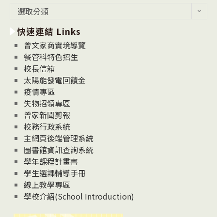
最
選取分類
新
快速連結 Links
消
息
曾文家商實境導覽
News
餐管科特色招生
校長信箱
太陽能發電回饋金
疫情專區
失物招領專區
曾家新聞剪報
校務行政系統
主網頁後端管理系統
圖書館資訊查詢系統
學年課程計畫書
學生選課輔導手冊
線上教學專區
學校介紹(School Introduction)