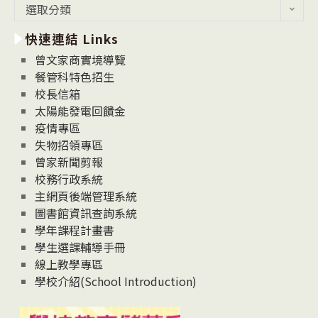
最
選取分類
新
快速連結 Links
消
息
曾文家商實境導覽
News
餐管科特色招生
校長信箱
太陽能發電回饋金
疫情專區
失物招領專區
曾家新聞剪報
校務行政系統
主網頁後端管理系統
圖書館資訊查詢系統
學年課程計畫書
學生選課輔導手冊
線上教學專區
學校介紹(School Introduction)