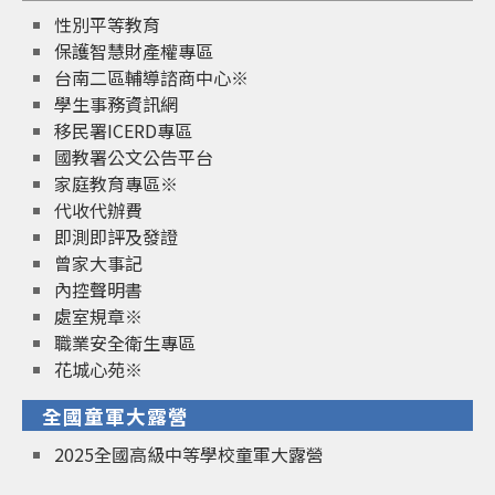
性別平等教育
保護智慧財產權專區
台南二區輔導諮商中心※
學生事務資訊網
移民署ICERD專區
國教署公文公告平台
家庭教育專區※
代收代辦費
即測即評及發證
曾家大事記
內控聲明書
處室規章※
職業安全衛生專區
花城心苑※
全國童軍大露營
2025全國高級中等學校童軍大露營