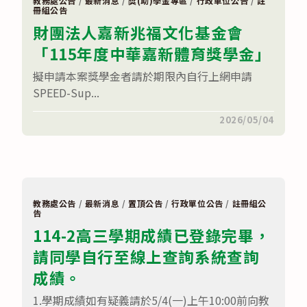
勵
教務處公告
三
/
最新消息
/
獎(助)學金專區
/
行政單位公告
/
註
國
冊組公告
補
民
考
財團法人嘉新兆福文化基金會
中
成
學
績
「115年度中華嘉新體育獎學金」
畢
輸
業
入
生
通
擬申請本案獎學金者請於期限內自行上網申請
升
知
SPEED-Sup...
學
【5/12~5/13
當
中
地
午
在
留言功能已關閉
2026/05/04
高
12
〈財
級
時】〉
團
中
中
法
等
人
學
嘉
校
新
獎
兆
學
福
教務處公告
/
最新消息
/
置頂公告
/
行政單位公告
/
註冊組公
金
文
告
獲
化
獎
114-2高三學期成績已登錄完畢，
基
名
金
單〉
請同學自行至線上查詢系統查詢
會
中
「115
成績。
年
度
中
1.學期成績如有疑義請於5/4(一)上午10:00前向教
華