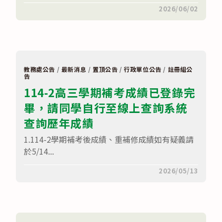
在
留言功能已關閉
2026/06/02
〈114-
2
各
班
名
條
及
人
教務處公告
/
最新消息
/
置頂公告
/
行政單位公告
/
註冊組公
數
告
統
114-2高三學期補考成績已登錄完
計
表
畢，請同學自行至線上查詢系統
115.06.01〉
中
查詢歷年成績
1.114-2學期補考後成績、重補修成績如有疑義請
於5/14...
在
留言功能已關閉
2026/05/13
〈114-
2
高
三
學
期