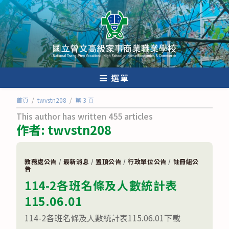
跳
轉
至
主
要
內
選單
容
首頁
/
twvstn208
/
第 3 頁
This author has written 455 articles
作者:
twvstn208
教務處公告
/
最新消息
/
置頂公告
/
行政單位公告
/
註冊組公
告
114-2各班名條及人數統計表
115.06.01
114-2各班名條及人數統計表115.06.01下載