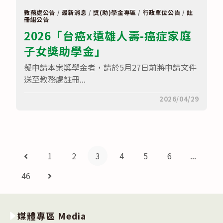
族
詢
學
成
教務處公告
/
最新消息
/
獎(助)學金專區
/
行政單位公告
/
註
生
冊組公告
績。〉
獎
中
2026「台癌x遠雄人壽-癌症家庭
助
－
子女獎助學金」
全
國
級
擬申請本案獎學金者，請於5月27日前將申請文件
族
送至教務處註冊...
語
競
賽
在
留言功能已關閉
2026/04/29
獎
〈2026「台
勵
癌
金〉
X
中
遠
雄
人
壽-
1
2
3
4
5
6
...
Go to the previous page
癌
症
家
46
Go to the next page
庭
子
女
獎
助
媒體專區 Media
學