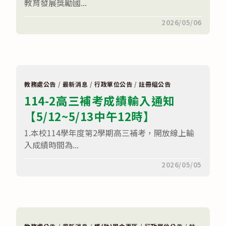
成
教育發展獎勵國...
計
績
畫」〉
優
中
在
留言功能已關閉
2026/05/06
異
〈114
申
學
請
年
辦
度
法」〉
第
中
2
學
期
教務處公告
/
最新消息
/
行政單位公告
/
註冊組公告
教
114-2高三補考成績輸入通知
育
部
【5/12~5/13中午12時】
國
民
及
1.本校114學年度第2學期高三補考，開放線上輸
學
前
入成績時間為...
教
育
在
留言功能已關閉
2026/05/05
署
〈
均
重
衡
要
教
通
育
知
發
114-
展
2
獎
高