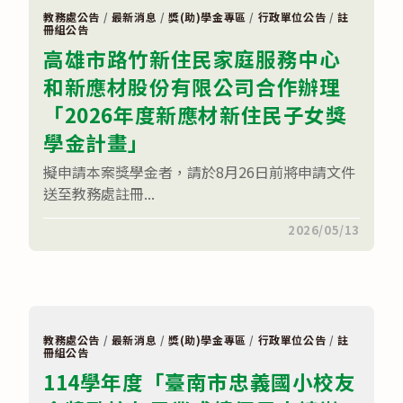
補
考
教務處公告
/
最新消息
/
獎(助)學金專區
/
行政單位公告
/
註
成
冊組公告
績
高雄市路竹新住民家庭服務中心
已
登
和新應材股份有限公司合作辦理
錄
完
「2026年度新應材新住民子女獎
畢，
請
同
學金計畫」
學
自
擬申請本案獎學金者，請於8月26日前將申請文件
行
至
送至教務處註冊...
線
上
在
留言功能已關閉
2026/05/13
查
〈高
詢
雄
系
市
統
路
查
竹
詢
新
歷
住
年
民
成
教務處公告
/
最新消息
/
獎(助)學金專區
/
行政單位公告
/
註
家
績〉
冊組公告
庭
中
114學年度「臺南市忠義國小校友
服
務