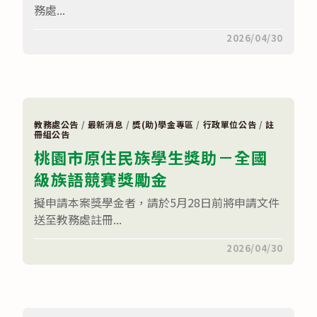
嘉
務處...
新
體
在
留言功能已關閉
2026/04/30
育
〈114-
獎
2
學
高
金」〉
三
中
學
期
成
績
教務處公告
/
最新消息
/
獎(助)學金專區
/
行政單位公告
/
註
已
冊組公告
登
桃園市原住民族學生獎助－全國
錄
完
級族語競賽獎勵金
畢，
請
同
擬申請本案獎學金者，請於5月28日前將申請文件
學
送至教務處註冊...
自
行
至
在
留言功能已關閉
2026/04/30
線
〈桃
上
園
查
市
詢
原
系
住
統
民
查