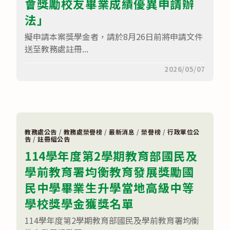
會獎勵校友畢業成績優異申請辦
中
心
法」
和
新
應
擬申請本案獎學金者，請於8月26日前將申請文件
材
股
送至教務處註冊...
份
有
在
留言功能已關閉
2026/05/07
限
〈114
公
學
司
年
合
度
作
「臺
辦
南
理
市
「2026
忠
年
教務處公告
/
教務處榮譽榜
/
最新消息
/
榮譽榜
/
行政單位公
義
度
告
/
註冊組公告
國
新
114學年度第2學期教育部國民及
小
應
校
材
學前教育署均衡教育發展獎勵國
友
新
會
住
民中學畢業生升學當地高級中等
獎
民
勵
子
校
學校獎學金獲獎名單
女
友
獎
畢
學
114學年度第2學期教育部國民及學前教育署均衡
業
金