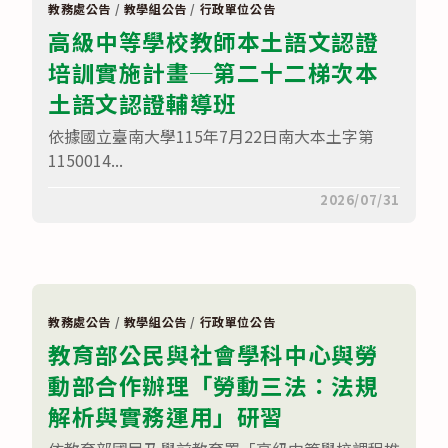
級
習
教務處公告
/
教學組公告
/
行政單位公告
中
（原
高級中等學校教師本土語文認證
等
住
學
民
培訓實施計畫─第二十二梯次本
校
族
內
語
永
土語文認證輔導班
文）〉
續
中
部
依據國立臺南大學115年7月22日南大本土字第
門
養
1150014...
成
培
在
留言功能已關閉
2026/07/31
力
〈高
計
級
畫」
中
線
等
上
學
說
校
明
教
會
師
簡
教務處公告
/
教學組公告
/
行政單位公告
本
章〉
教育部公民與社會學科中心與勞
土
中
語
動部合作辦理「勞動三法：法規
文
認
證
解析與實務運用」研習
培
訓