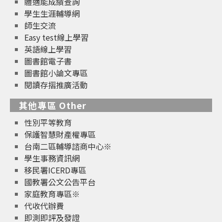
體適能成績查詢
學生生涯輔導網
師生交流
Easy test線上學習
英語線上學習
圖書館電子書
圖書館小論文專區
閱讀存摺推廣活動
其他專區 Other
性別平等教育
保護智慧財產權專區
台南二區輔導諮商中心※
學生事務資訊網
移民署ICERD專區
國教署公文公告平台
家庭教育專區※
代收代辦費
即測即評及發證