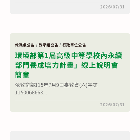
學
在
留言功能已關閉
2026/07/31
應
〈高
用
級
與
中
實
等
作
學
分
校
享
本
研
土
習
教務處公告
/
教學組公告
/
行政單位公告
語
實
環境部第1屆高級中等學校內永續
文
施
教
計
部門養成培力計畫」線上說明會
師
畫〉
增
中
能
簡章
研
習
依教育部115年7月9日臺教資(六)字第
實
施
1150068663...
計
畫
在
留言功能已關閉
2026/07/31
─
〈環
第
境
17
部
梯
第
次
1
增
屆
能
高
研