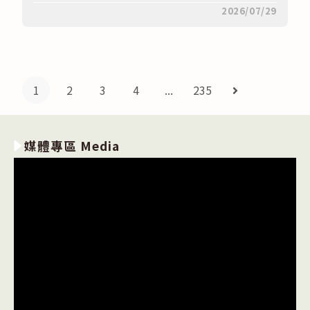
計
在
留言功能已關閉
2026/07/29
畫〉
〈本
中
校
115
學
年
度
第
1
2
3
4
...
235
Go to the next
1
學
期
教
師
媒體專區 Media
個
人
特
殊
排
課
需
求
申
請
表〉
中