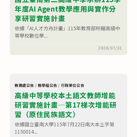
習
初
年度AI Agent教學應用與實作分
講
選
座〉
實
中
享研習實施計畫
施
計
畫〉
依據「AI人才方舟計畫」115年教育部所轄高級中
中
等學校數位學...
在
留言功能已關閉
2026/07/31
〈國
立
臺
南
第
二
高
級
教務處公告
/
教學組公告
/
行政單位公告
中
高級中等學校本土語文教師增能
學
承
研習實施計畫─第17梯次增能研
辦
115
學
習（原住民族語文）
年
度
依據國立臺南大學115年7月22日南大本土字第
AI
AGENT
1150014...
教