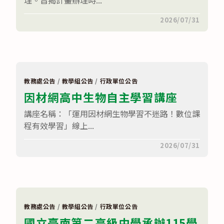
在
留言功能已關閉
2026/07/31
〈教
育
部
國
民
及
學
前
教務處公告
/
教學組公告
/
行政單位公告
教
因材網高中生物自主學習講座
育
署
辦
講座名稱：「運用因材網生物學習不迷路！數位課
理
程有效學習」線上...
116
年
度
在
留言功能已關閉
2026/07/31
高
〈因
級
材
中
網
等
高
學
中
校
生
教
物
學
自
卓
教務處公告
/
教學組公告
/
行政單位公告
主
越
國立臺南第二高級中學承辦115學
學
獎