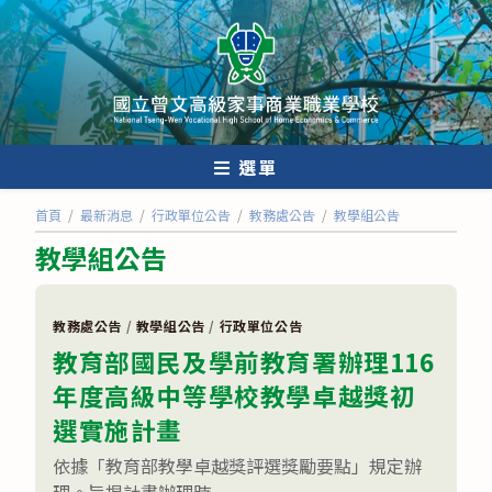
跳
轉
至
主
要
內
選單
容
首頁
/
最新消息
/
行政單位公告
/
教務處公告
/
教學組公告
教學組公告
教務處公告
/
教學組公告
/
行政單位公告
教育部國民及學前教育署辦理116
年度高級中等學校教學卓越獎初
選實施計畫
依據「教育部教學卓越獎評選獎勵要點」規定辦
理。旨揭計畫辦理時...