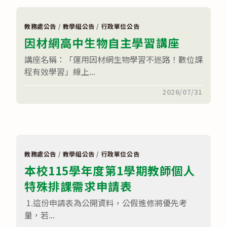
育
規
部
解
國
析
民
與
教務處公告
/
教學組公告
/
行政單位公告
及
實
因材網高中生物自主學習講座
學
務
前
運
教
用」
講座名稱：「運用因材網生物學習不迷路！數位課
育
研
程有效學習」線上...
署
習〉
辦
中
理
在
留言功能已關閉
2026/07/31
性
〈因
別
材
平
網
等
高
教
中
育
生
建
物
置
自
課
教務處公告
/
教學組公告
/
行政單位公告
主
程
本校115學年度第1學期教師個人
學
與
習
教
特殊排課需求申請表
講
學
座〉
人
中
才
1.這份申請表為公開資料，公假進修將優先考
庫
量，若...
實
施