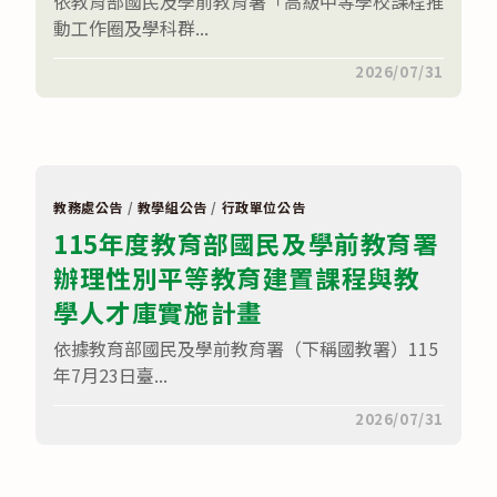
依教育部國民及學前教育署「高級中等學校課程推
實
施
動工作圈及學科群...
計
畫
在
留言功能已關閉
2026/07/31
─
〈教
第
育
二
部
十
公
二
民
梯
與
次
社
本
會
土
教務處公告
/
教學組公告
/
行政單位公告
學
語
115年度教育部國民及學前教育署
科
文
中
認
辦理性別平等教育建置課程與教
心
證
與
輔
勞
學人才庫實施計畫
導
動
班〉
部
中
依據教育部國民及學前教育署（下稱國教署）115
合
作
年7月23日臺...
辦
理
在
留言功能已關閉
2026/07/31
「勞
〈115
動
年
三
度
法：
教
法