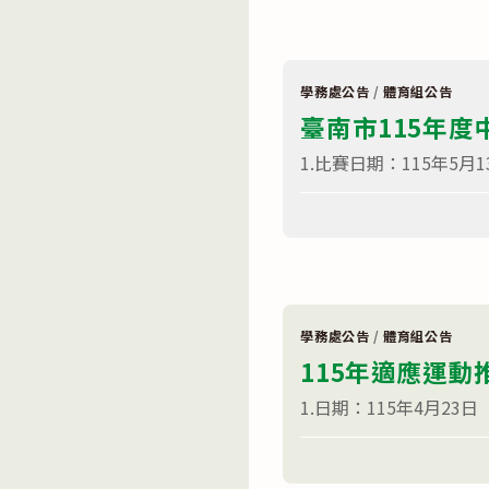
市
研
115
習
年
實
中
施
小
計
學
畫
學務處公告
/
體育組公告
羽
案〉
臺南市115年
球
中
對
抗
1.比賽日期：115年5月
賽〉
中
在
留言功能已關閉
〈臺
南
市
115
年
度
中
小
學務處公告
/
體育組公告
學
115年適應運
網
球
對
1.日期：115年4月23日（
抗
賽〉
在
中
留言功能已關閉
〈115
年