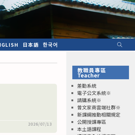
NGLISH
日本語
한국어
教職員專區
Teacher
差勤系統
電子公文系統※
請購系統※
曾文家商雲端社群※
新課綱推動相關規定
公開授課專區
2026/07/13
本土語課程