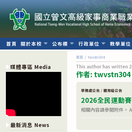
跳
轉
至
主
要
內
首頁
關於本校
公布欄
行政單位
教學單
容
首頁
/
twvstn304
This author has written 2
媒體專區 Media
作者:
twvstn304
學務處公告
/
體育組公告
2026全民運動
相關內容請參閱附件。 A1070
在
留言功能已關閉
最新消息 News
〈2026
全