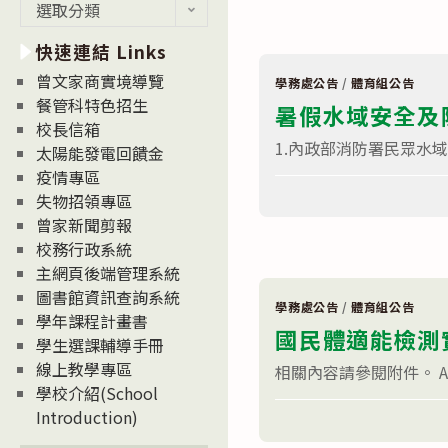
最
選取分類
民
運
新
動
快速連結 Links
消
賽
事
息
曾文家商實境導覽
—
學務處公告
/
體育組公告
News
總
餐管科特色招生
暑假水域安全及
統
校長信箱
盃
街
1.內政部消防署民眾水域活動
太陽能發電回饋金
舞
大
疫情專區
在
賽〉
留言功能已關閉
失物招領專區
〈暑
中
假
曾家新聞剪報
水
校務行政系統
域
安
主網頁後端管理系統
全
及
圖書館資訊查詢系統
防
學務處公告
/
體育組公告
學年課程計畫書
救
國民體適能檢測
知
學生選課輔導手冊
識〉
線上教學專區
中
相關內容請參閱附件。 A1070
學校介紹(School
在
留言功能已關閉
Introduction)
〈國
民