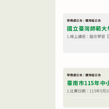
115
學
年
度
下
學
學務處公告
/
體育組公告
期
國立臺灣師範大學
班
際
球
1.線上講座：腦在學習【腦
賽
成
在
績
留言功能已關閉
〈國
公
立
告〉
臺
中
灣
師
範
大
學
學務處公告
/
體育組公告
辦
臺南市115年
理
115
年
1.比賽日期：115年5月
QPE
X
在
SEL
留言功能已關閉
〈臺
增
南
能