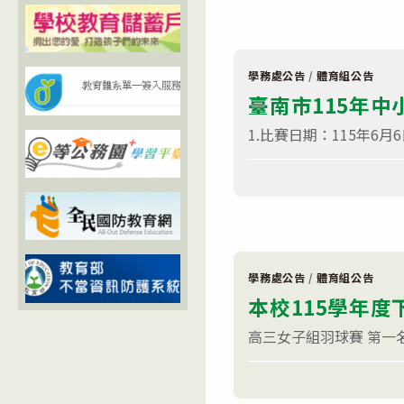
體
適
能
檢
測
實
學務處公告
/
體育組公告
施
臺南市115年
辦
法〉
中
1.比賽日期：115年6月
在
留言功能已關閉
〈臺
南
市
115
年
中
小
學
學務處公告
/
體育組公告
柔
本校115學年
道
對
抗
高三女子組羽球賽 第一名
賽〉
中
在
留言功能已關閉
〈本
校