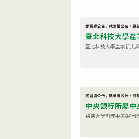
部
人
勞
才
動
養
力
成
發
班〉
展
中
實習處公告
/
就業組公告
/
最
署
臺北科技大學產業
雲
嘉
南
臺北科技大學產業新尖兵計
分
署
在
辦
留言功能已關閉
〈臺
理
北
114
科
年
技
度
大
產
學
業
產
新
業
尖
實習處公告
/
就業組公告
/
最
新
兵
中央銀行所屬中
尖
下
兵
半
計
年
銘傳大學辦理中央銀行所屬
劃
訓
之
練
在
「科
留言功能已關閉
課
〈中
技
程〉
央
產
中