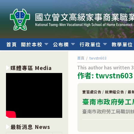
跳
轉
至
主
要
內
首頁
關於本校
公布欄
行政單位
教學單
容
首頁
/
twvstn603
This author has written 3
媒體專區 Media
作者:
twvstn603
實習處公告
/
就業組公告
/
最
臺南市政府勞工
臺南市政府勞工局職訓就
在
留言功能已關閉
最新消息 News
〈臺
南