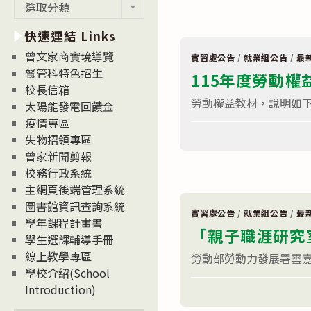
最
選取分類
市
政
新
府
快速連結 Links
消
勞
工
息
曾文家商實境導覽
局
實習處公告
/
就業組公告
/
最
News
職
餐管科特色招生
115年度勞動權
訓
校長信箱
就
服
勞動權益教材，說明如下
太陽能發電回饋金
中
心
疫情專區
在
辦
留言功能已關閉
失物招領專區
〈115
理
年
「就
曾家新聞剪報
度
業
校務行政系統
勞
準
動
備
主網頁後端管理系統
權
講
益
座
圖書館資訊查詢系統
相
暨
實習處公告
/
就業組公告
/
最
學年課程計畫書
關
團
「親子職涯研究
資
體
學生選課輔導手冊
訊〉
職
線上教學專區
中
涯
勞動部勞動力發展署雲嘉
座
學校介紹(School
談」〉
在
留言功能已關閉
中
Introduction)
〈「親
子