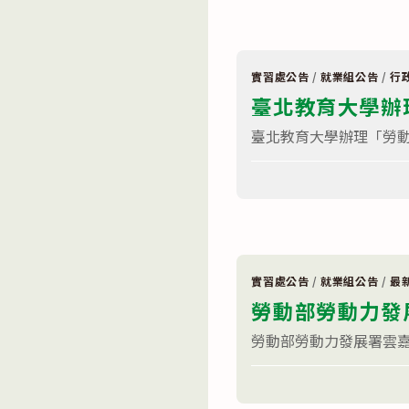
者
生〉
職
中
業
訓
練
班〉
實習處公告
/
就業組公告
/
行
中
臺北教育大學辦
臺北教育大學辦理「勞動部
在
留言功能已關閉
〈臺
北
教
育
大
學
辦
理
實習處公告
/
就業組公告
/
最
永
勞動部勞動力發
續
與
綠
勞動部勞動力發展署雲嘉南
能
科
在
技
留言功能已關閉
〈勞
應
動
用