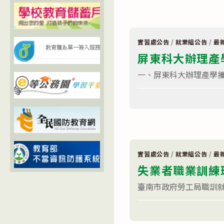
職
涯
研
究
室」
職
實習處公告
/
就業組公告
/
最
涯
屏東科大辦理產
探
索
活
一、屏東科大辦理產學攜
動〉
中
在
留言功能已關閉
〈屏
東
科
大
辦
理
產
學
實習處公告
/
就業組公告
/
最
攜
失業者職業訓練
手
合
作
臺南市政府勞工局職訓就
計
畫
在
專
留言功能已關閉
〈失
班
業
招