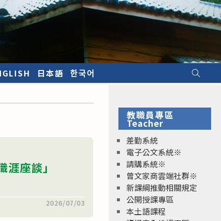
NGLISH
日本語
한국어
教職員專區
Teacher
差勤系統
電子公文系統※
請購系統※
職涯座談」
曾文家商雲端社群※
新課綱推動相關規定
公開授課專區
2026/07/03
本土語課程