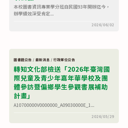
25
假
本校圖書資訊專業學分班自民國93年開辦迄今，
歲
學
青
生
辦學績效深受肯定...
少
志
年
工
報
在
志
留言功能已關閉
2026/06/02
名
〈轉
願
參
知
服
加〉
逢
務
中
甲
招
大
募
學
簡
辦
章
理
及
圖書館公告
/
最新消息
/
行政單位公告
圖
招
轉知文化部檢送「2026年臺灣國
書
募
資
海
際兒童及青少年嘉年華學校及團
訊
報
專
電
業
子
體參訪暨偏鄉學生參觀書展補助
學
檔
分
各
計畫」
班
1
（第
份〉
A10700000V0000000_A09030000E_1...
21
中
期），
敬
在
留言功能已關閉
2026/05/29
請
〈轉
鼓
知
勵