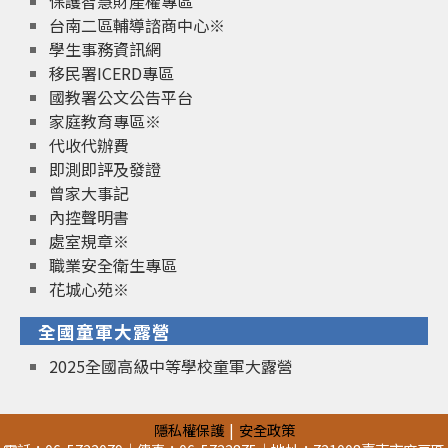
保護智慧財產權專區
台南二區輔導諮商中心※
學生事務資訊網
移民署ICERD專區
國教署公文公告平台
家庭教育專區※
代收代辦費
即測即評及發證
曾家大事記
內控聲明書
處室規章※
職業安全衛生專區
花城心苑※
全國童軍大露營
2025全國高級中等學校童軍大露營
隱私權保護
安全政策