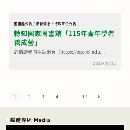
文
貴
化
校
部
教
檢
師
送
及
「2026
圖書館公告
/
最新消息
/
行政單位公告
行
年
政
轉知國家圖書館「115年青年學者
臺
人
灣
員
養成營」
國
踴
際
躍
兒
詳情請參閱活動網頁（https://isp.ncl.edu....
參
童
加
及
並
青
在
留言功能已關閉
2026/05/12
予
少
〈轉
以
年
知
公
嘉
國
假〉
年
家
中
華
圖
學
書
校
館
1
2
3
4
...
17
Go to the next
及
「115
團
年
體
青
參
年
訪
學
暨
媒體專區 Media
者
偏
養
鄉
成