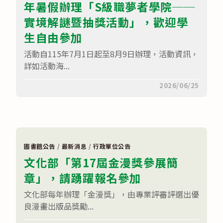
會
年暑假辦理「S級職夢者學院──
意
2026
活
第
實境解謎暨抽獎活動」，歡迎學
動
五
攤
屆
生自由參加
位〉
「關
中
懷
活動自115年7月1日起至8月9日辦理，活動資訊，
動
物
詳如活動海...
文
學
獎」
在
留言功能已關閉
2026/06/25
活
〈國
動〉
立
中
公
共
資
訊
圖
書
圖書館公告
/
最新消息
/
行政單位公告
館
文化部「第17屆金漫獎參展簡
為
鼓
章」，請踴躍報名參加
勵
青
少
文化部每年辦理「金漫獎」，由專業評審評選出優
年
職
良漫畫出版品獎勵...
涯
探