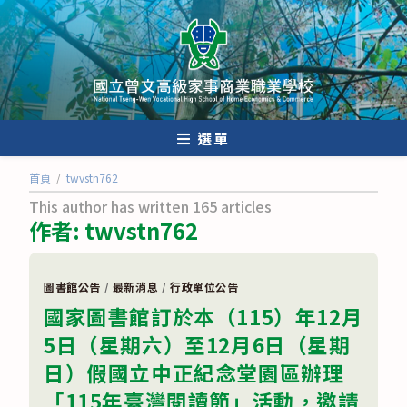
跳
轉
至
主
要
內
選單
容
首頁
/
twvstn762
This author has written 165 articles
作者:
twvstn762
圖書館公告
/
最新消息
/
行政單位公告
國家圖書館訂於本（115）年12月
5日（星期六）至12月6日（星期
日）假國立中正紀念堂園區辦理
「115年臺灣閱讀節」活動，邀請