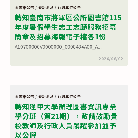
圖
迎
書
學
圖書館公告
/
最新消息
/
行政單位公告
館
生
轉知臺南市將軍區公所圖書館115
為
自
提
由
年度暑假學生志工志願服務招募
升
參
青
加〉
少
簡章及招募海報電子檔各1份
中
年
閱
A10700000V0000000_0008434A00_A...
讀
力，
本
在
留言功能已關閉
2026/06/02
館
〈轉
辦
知
理
臺
2026
南
青
市
少
將
年
軍
閱
區
圖書館公告
/
最新消息
/
行政單位公告
讀
公
推
轉知逢甲大學辦理圖書資訊專業
所
廣
圖
活
學分班（第21期），敬請鼓勵貴
書
動，
館
歡
115
校教師及行政人員踴躍參加並予
迎
年
16
度
以公假
至
暑