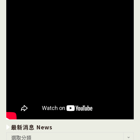
學
營」〉
生
中
參
觀
書
展
補
助
計
畫」〉
中
最新消息 News
最
選取分類