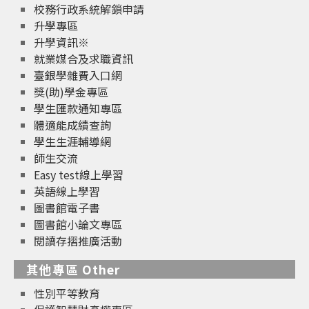
校務行政系統解鎖申請
升學專區
升學資訊※
就業媒合及求職資訊
臺銀學雜費入口網
獎(助)學金專區
學生匯款通知專區
體適能成績查詢
學生生涯輔導網
師生交流
Easy test線上學習
英語線上學習
圖書館電子書
圖書館小論文專區
閱讀存摺推廣活動
其他專區 Other
性別平等教育