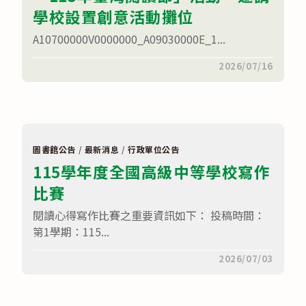
學校設置創意活動攤位
A10700000V0000000_A09030000E_1...
在
留言功能已關閉
2026/07/16
〈國
家
圖
書
館
訂
於
本
圖書館公告
/
最新消息
/
行政單位公告
（115）
115學年度全國高級中等學校寫作
年
12
比賽
月
5
日
閱讀心得寫作比賽之重要資訊如下： 投稿時間：
（星
期
第1學期：115...
六）
至
在
留言功能已關閉
2026/07/03
12
〈115
月
學
6
年
日
度
（星