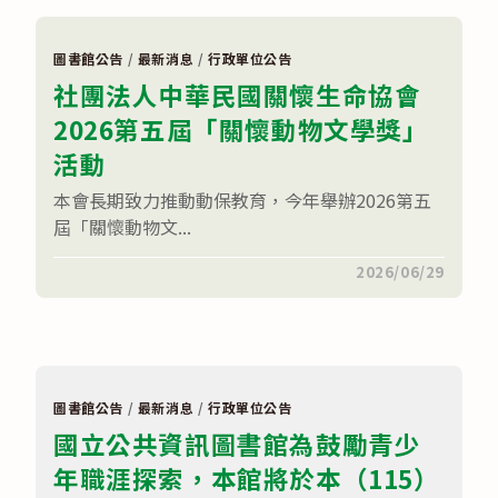
全
期
國
日）
高
假
級
國
圖書館公告
/
最新消息
/
行政單位公告
中
立
社團法人中華民國關懷生命協會
等
中
學
正
2026第五屆「關懷動物文學獎」
校
紀
寫
念
作
活動
堂
比
園
賽〉
區
本會長期致力推動動保教育，今年舉辦2026第五
中
辦
屆「關懷動物文...
理
「115
年
在
留言功能已關閉
2026/06/29
臺
〈社
灣
團
閱
法
讀
人
節」
中
活
華
動，
民
邀
國
圖書館公告
/
最新消息
/
行政單位公告
請
關
學
國立公共資訊圖書館為鼓勵青少
懷
校
生
設
年職涯探索，本館將於本（115）
命
置
協
創