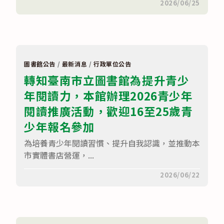
在
留言功能已關閉
2026/06/25
索，
〈文
本
化
館
部
將
「第
於
17
本
屆
（115）
金
年
漫
暑
圖書館公告
/
最新消息
/
行政單位公告
獎
假
轉知臺南市立圖書館為提升青少
參
辦
展
理
年閱讀力，本館辦理2026青少年
簡
「S
章」，
級
請
閱讀推廣活動，歡迎16至25歲青
職
踴
夢
躍
少年報名參加
者
報
學
名
院
為培養青少年閱讀習慣、提升自我認識，並推動本
參
──
加〉
實
市實體書店營運，...
中
境
解
在
留言功能已關閉
2026/06/22
謎
〈轉
暨
知
抽
臺
獎
南
活
市
動」，
立
歡