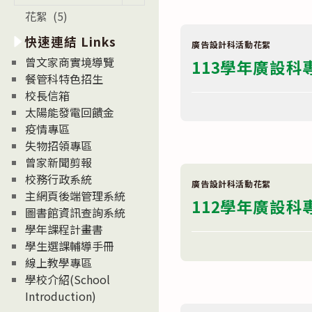
度
新
廣
花絮 (5)
消
告
科
息
快速連結 Links
成
廣告設計科活動花絮
News
果
曾文家商實境導覽
113學年廣設
展：
CTRL+Z〉
餐管科特色招生
中
校長信箱
在
留言功能已關閉
太陽能發電回饋金
〈113
學
疫情專區
年
廣
失物招領專區
設
曾家新聞剪報
科
專
校務行政系統
題
廣告設計科活動花絮
主網頁後端管理系統
成
112學年廣設
果
圖書館資訊查詢系統
展：
玩
學年課程計畫書
轉
在
留言功能已關閉
學生選課輔導手冊
奇
〈112
境〉
學
線上教學專區
中
年
學校介紹(School
廣
設
Introduction)
科