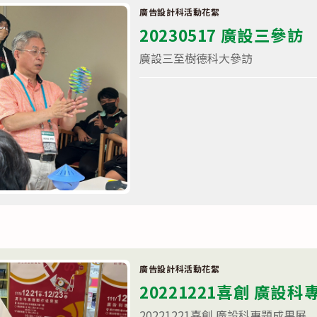
廣告設計科活動花絮
20230517 廣設三參訪
廣設三至樹德科大參訪
在
留言功能已關閉
〈20230517
廣
設
三
參
訪〉
中
廣告設計科活動花絮
20221221喜創 廣設
20221221喜創 廣設科專題成果展