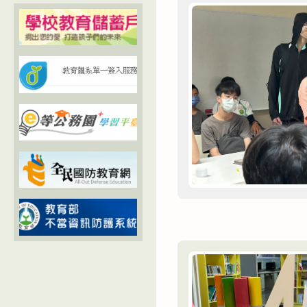
專
題
成
果
展：
鯨
湛〉
中