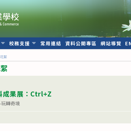
位
校務支援
常用連結
資料公開專區
網站導覽
E
動花絮
花絮
成果展：Ctrl+Z
-玩轉奇境