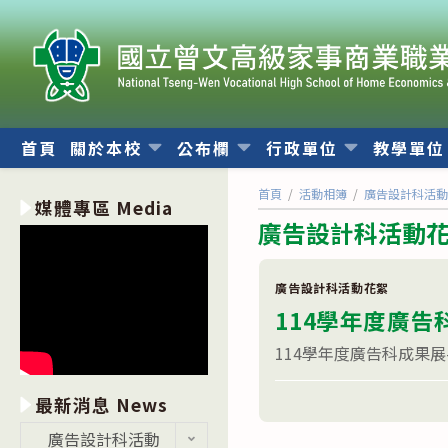
跳
轉
至
主
要
內
首頁
關於本校
公布欄
行政單位
教學單
容
首頁
/
活動相簿
/
廣告設計科活
媒體專區 Media
廣告設計科活動
廣告設計科活動花絮
114學年度廣告科
114學年度廣告科成果展
在
留言功能已關閉
最新消息 News
〈114
學
最
廣告設計科活動
年