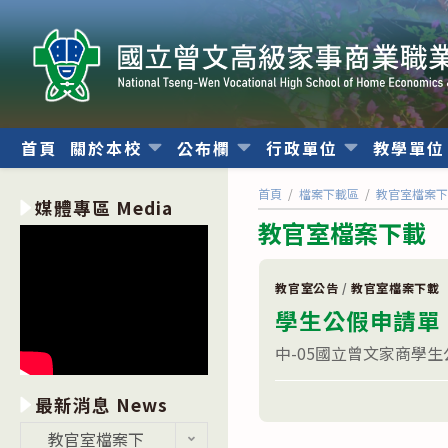
跳
轉
至
主
要
內
首頁
關於本校
公布欄
行政單位
教學單
容
首頁
/
檔案下載區
/
教官室檔案
媒體專區 Media
教官室檔案下載
教官室公告
/
教官室檔案下載
學生公假申請單
中-05國立曾文家商學
在
留言功能已關閉
最新消息 News
〈學
生
最
教官室檔案下
公