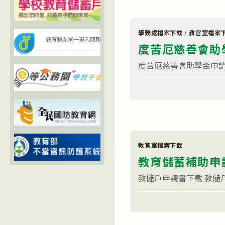
文
家
商
學
生
學務處檔案下載
/
教官室檔案
缺
度苦厄慈善會助
曠
更
正
度苦厄慈善會助學金申請
單〉
中
在
留言功能已關閉
〈度
苦
厄
慈
善
會
助
學
教官室檔案下載
金
教育儲蓄補助申
申
請
書〉
教儲戶申請書下載 教儲
中
在
留言功能已關閉
〈教
育
儲