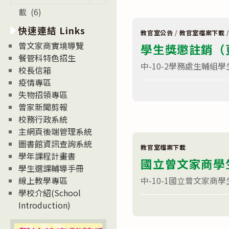
假
新
申
載 (6)
消
請
單〉
息
快速連結 Links
中
教官室公告
/
教官室檔案下載
News
曾文家商實境導覽
學生獎懲註銷（
餐管科特色招生
中-10-2學務處生輔
校長信箱
疫情專區
在
留言功能已關閉
失物招領專區
〈學
生
曾家新聞剪報
獎
懲
校務行政系統
註
主網頁後端管理系統
銷
（更
圖書館資訊查詢系統
正）
教官室檔案下載
學年課程計畫書
申
國立曾文家商學
請
學生選課輔導手冊
單〉
中
線上教學專區
中-10-1國立曾文家商
學校介紹(School
在
留言功能已關閉
Introduction)
〈國
立
曾