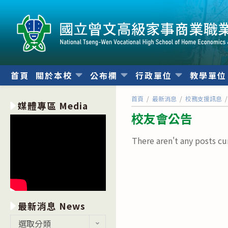
跳
轉
至
主
要
內
首頁
關於本校
公布欄
行政單位
教學單
容
首頁
/
最新消息
/
校務支援訊息
/
媒體專區 Media
校友會公告
There aren't any posts cu
最新消息 News
最
選取分類