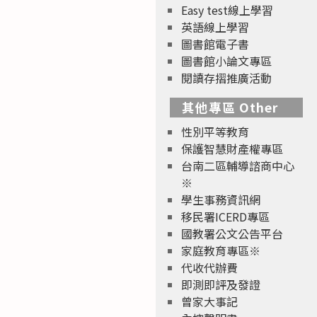
Easy test線上學習
英語線上學習
圖書館電子書
圖書館小論文專區
閱讀存摺推廣活動
其他專區 Other
性別平等教育
保護智慧財產權專區
台南二區輔導諮商中心
※
學生事務資訊網
移民署ICERD專區
國教署公文公告平台
家庭教育專區※
代收代辦費
即測即評及發證
曾家大事記