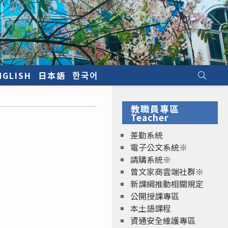
NGLISH
日本語
한국어
教職員專區
Teacher
差勤系統
電子公文系統※
請購系統※
曾文家商雲端社群※
新課綱推動相關規定
公開授課專區
本土語課程
資通安全維護專區