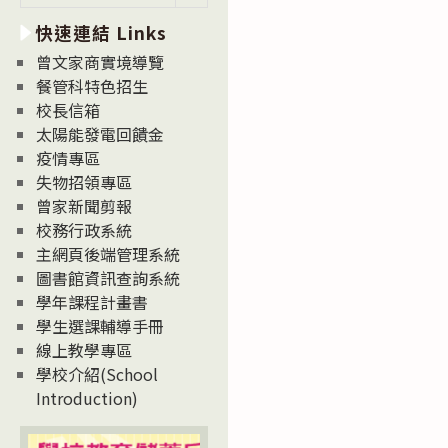
新
快速連結 Links
消
息
曾文家商實境導覽
News
餐管科特色招生
校長信箱
太陽能發電回饋金
疫情專區
失物招領專區
曾家新聞剪報
校務行政系統
主網頁後端管理系統
圖書館資訊查詢系統
學年課程計畫書
學生選課輔導手冊
線上教學專區
學校介紹(School
Introduction)