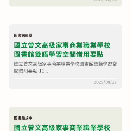
〈國
立
曾
文
高
級
家
事
圖書館規章
商
國立曾文高級家事商業職業學校
業
職
圖書館雙語學習空間借用要點
業
學
校
國立曾文高級家事商業職業學校圖書館雙語學習空
圖
書
間借用要點-11...
館
館
在
留言功能已關閉
2025/08/12
藏
〈國
發
立
展
曾
政
文
策
高
￼〉
級
中
家
事
圖書館規章
商
國立曾文高級家事商業職業學校
業
職