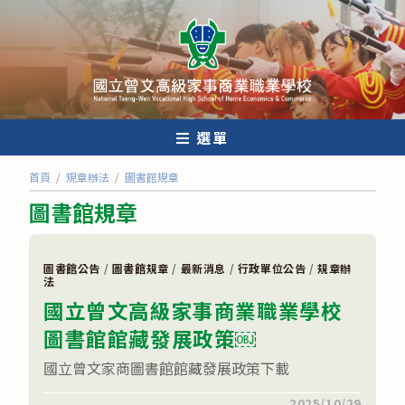
跳
轉
至
主
要
內
選單
容
首頁
/
規章辦法
/
圖書館規章
圖書館規章
圖書館公告
/
圖書館規章
/
最新消息
/
行政單位公告
/
規章辦
法
國立曾文高級家事商業職業學校
圖書館館藏發展政策￼
國立曾文家商圖書館館藏發展政策下載
在
留言功能已關閉
2025/10/29