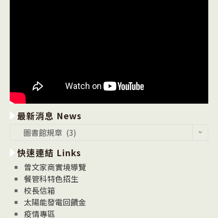
點
￼〉
中
最新消息 News
最
圖書館規章 (3)
新
快速連結 Links
消
息
曾文家商實境導覽
News
餐管科特色招生
校長信箱
太陽能發電回饋金
疫情專區