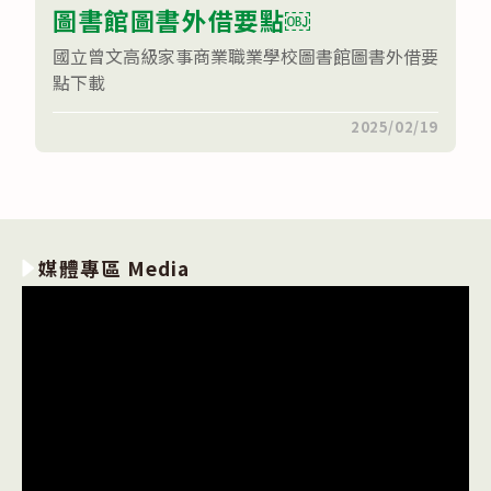
圖書館圖書外借要點￼
業
學
校
國立曾文高級家事商業職業學校圖書館圖書外借要
圖
書
點下載
館
雙
在
留言功能已關閉
2025/02/19
語
〈國
學
立
習
曾
空
文
間
高
借
級
用
家
要
事
點〉
媒體專區 Media
商
中
業
職
業
學
校
圖
書
館
圖
書
外
借
要