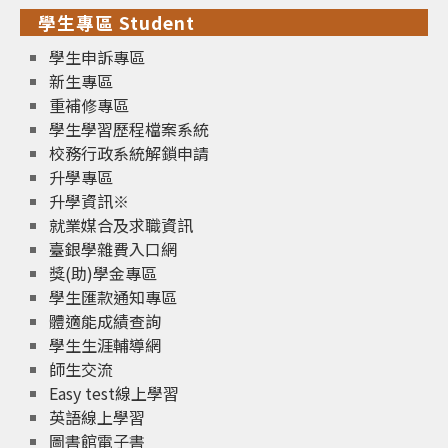
學生專區 Student
學生申訴專區
新生專區
重補修專區
學生學習歷程檔案系統
校務行政系統解鎖申請
升學專區
升學資訊※
就業媒合及求職資訊
臺銀學雜費入口網
獎(助)學金專區
學生匯款通知專區
體適能成績查詢
學生生涯輔導網
師生交流
Easy test線上學習
英語線上學習
圖書館電子書