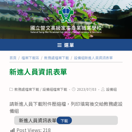
跳
轉
至
主
要
內
選單
容
首頁
/
檔案下載區
/
教務處檔案下載
/
設備組新進人員資訊表單
新進人員資訊表單
Post
Post
Post
教務處檔案下載
/
設備組檔案下載
2023/07/03
設備組
category:
published:
author:
請新進人員下載附件壓縮檔，列印填寫後交給教務處設
備組
新進人員資訊表單
下載
Post Views:
218