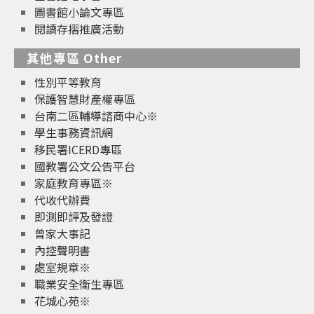
圖書館小論文專區
閱讀存摺推廣活動
其他專區 Other
性別平等教育
保護智慧財產權專區
台南二區輔導諮商中心※
學生事務資訊網
移民署ICERD專區
國教署公文公告平台
家庭教育專區※
代收代辦費
即測即評及發證
曾家大事記
內控聲明書
處室規章※
職業安全衛生專區
花城心苑※