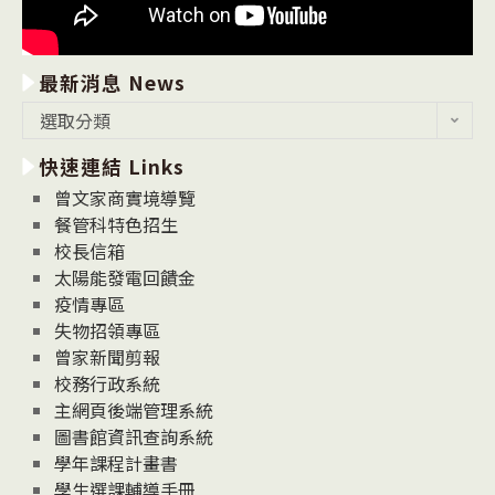
最新消息 News
最
選取分類
新
快速連結 Links
消
息
曾文家商實境導覽
News
餐管科特色招生
校長信箱
太陽能發電回饋金
疫情專區
失物招領專區
曾家新聞剪報
校務行政系統
主網頁後端管理系統
圖書館資訊查詢系統
學年課程計畫書
學生選課輔導手冊