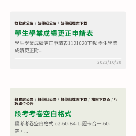
習
計
畫
書
(1121212
教務處公告
/
註冊組公告
/
註冊組檔案下載
版)〉
學生學業成績更正申請表
中
學生學業成績更正申請表1121020下載 學生學業
成績更正附...
在
留言功能已關閉
2023/10/20
〈學
生
學
業
成
績
更
正
教務處公告
/
教學組公告
/
教學組檔案下載
/
檔案下載區
/
行
申
政單位公告
請
段考考卷空白格式
表〉
中
段考考卷空白格式 o2-60-B4-1-題卡合一-60-
題，...