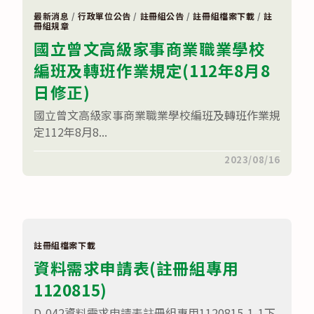
教
學
最新消息
/
行政單位公告
/
註冊組公告
/
註冊組檔案下載
/
註
或
冊組規章
活
國立曾文高級家事商業職業學校
動
要
編班及轉班作業規定(112年8月8
點
(申
日修正)
請
表
入
國立曾文高級家事商業職業學校編班及轉班作業規
校
須
定112年8月8...
知)〉
中
在
留言功能已關閉
2023/08/16
〈國
立
曾
文
高
級
家
事
註冊組檔案下載
商
資料需求申請表(註冊組專用
業
職
1120815)
業
學
校
D-042資料需求申請表註冊組專用1120815-1-1下