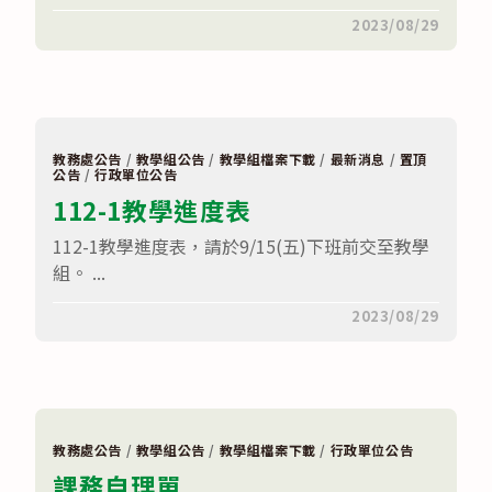
在
留言功能已關閉
2023/08/29
〈段
考
考
卷
空
白
格
式〉
教務處公告
/
教學組公告
/
教學組檔案下載
/
最新消息
/
置頂
中
公告
/
行政單位公告
112-1教學進度表
112-1教學進度表，請於9/15(五)下班前交至教學
組。 ...
在
留言功能已關閉
2023/08/29
〈112-
1
教
學
進
度
表〉
中
教務處公告
/
教學組公告
/
教學組檔案下載
/
行政單位公告
課務自理單