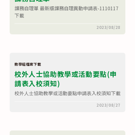
課務自理單 最新版課務自理異動申請表-1110117
下載
在
留言功能已關閉
2023/08/28
〈課
務
自
理
單〉
中
教學組檔案下載
校外人士協助教學或活動要點(申
請表入校須知)
校外人士協助教學或活動要點申請表入校須知下載
在
留言功能已關閉
2023/08/27
〈校
外
人
士
協
助