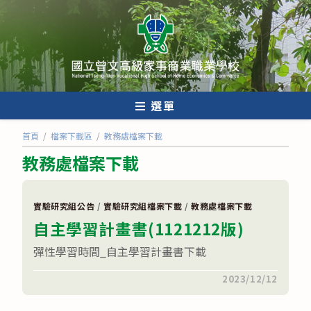
跳
轉
至
主
要
內
選單
容
首頁
/
檔案下載區
/
教務處檔案下載
教務處檔案下載
實驗研究組公告
/
實驗研究組檔案下載
/
教務處檔案下載
自主學習計畫書(1121212版)
彈性學習時間_自主學習計畫書下載
在
留言功能已關閉
2023/12/12
〈自
主
學