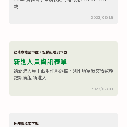
編
班
載
及
轉
在
留言功能已關閉
2023/08/15
班
〈資
作
料
業
需
規
求
定
申
(112
請
年
表
8
(註
月
教務處檔案下載
/
設備組檔案下載
冊
8
新進人員資訊表單
組
日
專
修
用
正)〉
請新進人員下載附件壓縮檔，列印填寫後交給教務
1120815)〉
中
處設備組 新進人...
中
在
留言功能已關閉
2023/07/03
〈
設
備
組
新
進
人
員
資
教務處檔案下載