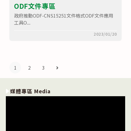
訊
ODF文件專區
表
單〉
中
政府推動ODF-CNS15251文件格式ODF文件應用
工具O...
在
留言功能已關閉
2023/01/20
〈ODF
文
件
專
區〉
中
1
2
3
Go to the next page
媒體專區 Media