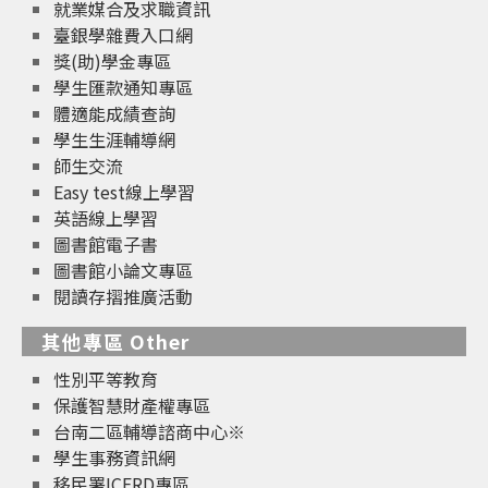
就業媒合及求職資訊
臺銀學雜費入口網
獎(助)學金專區
學生匯款通知專區
體適能成績查詢
學生生涯輔導網
師生交流
Easy test線上學習
英語線上學習
圖書館電子書
圖書館小論文專區
閱讀存摺推廣活動
其他專區 Other
性別平等教育
保護智慧財產權專區
台南二區輔導諮商中心※
學生事務資訊網
移民署ICERD專區