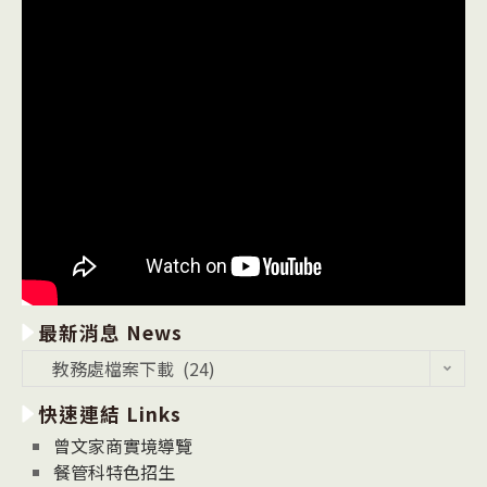
最新消息 News
最
教務處檔案下載 (24)
新
快速連結 Links
消
息
曾文家商實境導覽
News
餐管科特色招生