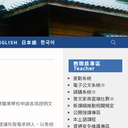
NGLISH
日本語
한국어
教職員專區
Teacher
差勤系統
電子公文系統※
請購系統※
曾文家商雲端社群※
業職業學校申請各項證明文
新課綱推動相關規定
公開授課專區
本土語課程
，建議先致電承辦人，以免檢
資通安全維護專區