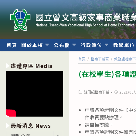
跳
轉
至
主
要
內
首頁
關於本校
公布欄
行政單位
教學單
容
首頁
/
檔案下載區
/
教務處檔案
媒體專區 Media
(在校學生)各項
Post
Post
註冊組檔案下載
2021/08/
category:
published:
申請各項證明文件【中
件收費要點辦理。
請自備零錢。
最新消息 News
申請各項證明文件如有
最
選取分類