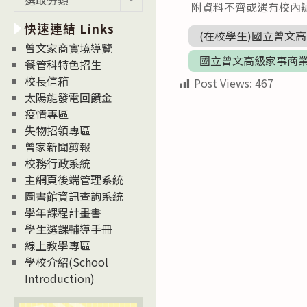
附資料不齊或遇有校內
新
快速連結 Links
消
(在校學生)國立曾文高
息
曾文家商實境導覽
國立曾文高級家事商業
News
餐管科特色招生
校長信箱
Post Views:
467
太陽能發電回饋金
疫情專區
失物招領專區
曾家新聞剪報
校務行政系統
主網頁後端管理系統
圖書館資訊查詢系統
學年課程計畫書
學生選課輔導手冊
線上教學專區
學校介紹(School
Introduction)