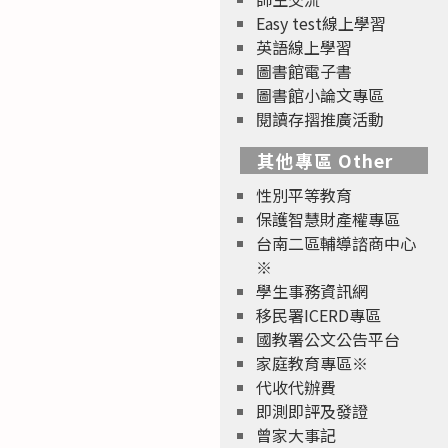
Easy test線上學習
英語線上學習
圖書館電子書
圖書館小論文專區
閱讀存摺推廣活動
其他專區 Other
性別平等教育
保護智慧財產權專區
台南二區輔導諮商中心
※
學生事務資訊網
移民署ICERD專區
國教署公文公告平台
家庭教育專區※
代收代辦費
即測即評及發證
曾家大事記