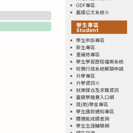
ODF專區
舊版公文系統※
學生專區
Student
學生申訴專區
新生專區
重補修專區
學生學習歷程檔案系統
校務行政系統解鎖申請
升學專區
升學資訊※
就業媒合及求職資訊
臺銀學雜費入口網
獎(助)學金專區
學生匯款通知專區
體適能成績查詢
學生生涯輔導網
師生交流