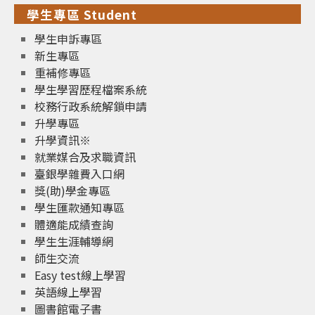
學生專區 Student
學生申訴專區
新生專區
重補修專區
學生學習歷程檔案系統
校務行政系統解鎖申請
升學專區
升學資訊※
就業媒合及求職資訊
臺銀學雜費入口網
獎(助)學金專區
學生匯款通知專區
體適能成績查詢
學生生涯輔導網
師生交流
Easy test線上學習
英語線上學習
圖書館電子書