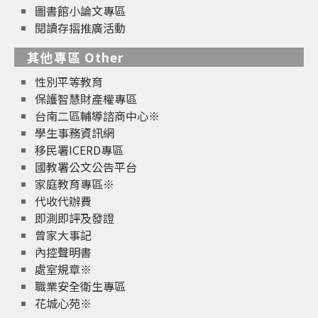
圖書館小論文專區
閱讀存摺推廣活動
其他專區 Other
性別平等教育
保護智慧財產權專區
台南二區輔導諮商中心※
學生事務資訊網
移民署ICERD專區
國教署公文公告平台
家庭教育專區※
代收代辦費
即測即評及發證
曾家大事記
內控聲明書
處室規章※
職業安全衛生專區
花城心苑※