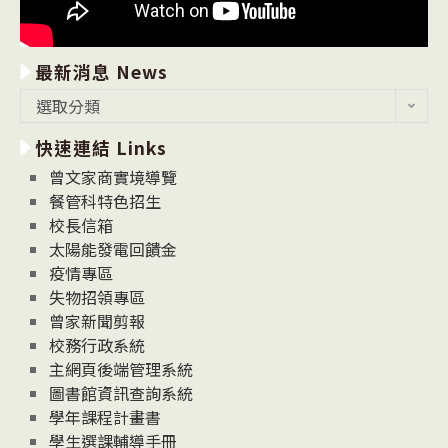
最新消息 News
最
選取分類
新
快速連結 Links
消
息
曾文家商實境導覽
News
餐管科特色招生
校長信箱
太陽能發電回饋金
疫情專區
失物招領專區
曾家新聞剪報
校務行政系統
主網頁後端管理系統
圖書館資訊查詢系統
學年課程計畫書
學生選課輔導手冊