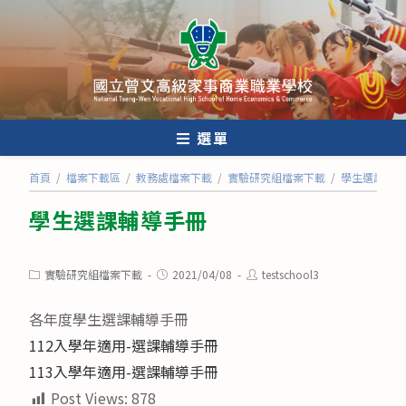
跳
轉
至
主
要
內
選單
容
首頁
/
檔案下載區
/
教務處檔案下載
/
實驗研究組檔案下載
/
學生選課輔導
學生選課輔導手冊
Post
Post
Post
實驗研究組檔案下載
2021/04/08
testschool3
category:
published:
author:
各年度學生選課輔導手冊
112入學年適用-選課輔導手冊
113入學年適用-選課輔導手冊
Post Views:
878