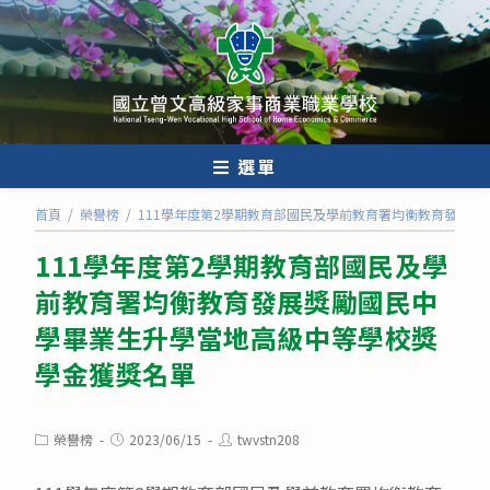
跳
轉
至
主
要
內
選單
容
首頁
/
榮譽榜
/
111學年度第2學期教育部國民及學前教育署均衡教育發展
111學年度第2學期教育部國民及學
前教育署均衡教育發展獎勵國民中
學畢業生升學當地高級中等學校獎
學金獲獎名單
Post
Post
Post
榮譽榜
2023/06/15
twvstn208
category:
published:
author: