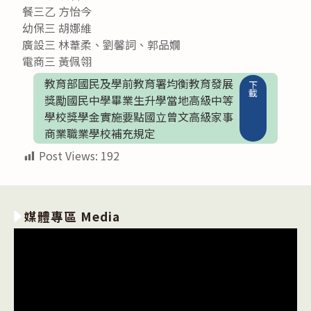
餐三乙 方怡今
幼保三 胡娜維
廣設三 林葦柔、劉馨詞、郭品嫺
電商三 黃佩翎
教育部國民及學前教育署均衡教育發展
下
載
獎勵國民中學畢業生升學當地高級中等
學校獎學金實施要點國立曾文高級家事
商業職業學校補充規定
Post Views:
192
媒體專區 Media