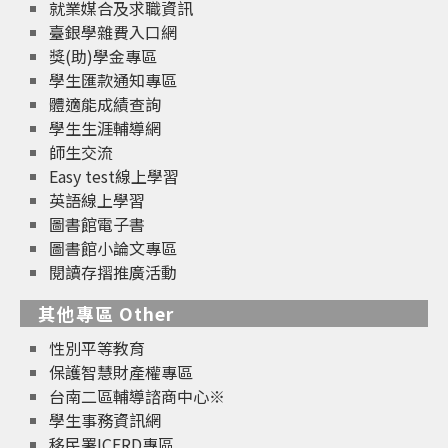
就業媒合及求職資訊
臺銀學雜費入口網
獎(助)學金專區
學生匯款通知專區
體適能成績查詢
學生生涯輔導網
師生交流
Easy test線上學習
英語線上學習
圖書館電子書
圖書館小論文專區
閱讀存摺推廣活動
其他專區 Other
性別平等教育
保護智慧財產權專區
台南二區輔導諮商中心※
學生事務資訊網
移民署ICERD專區