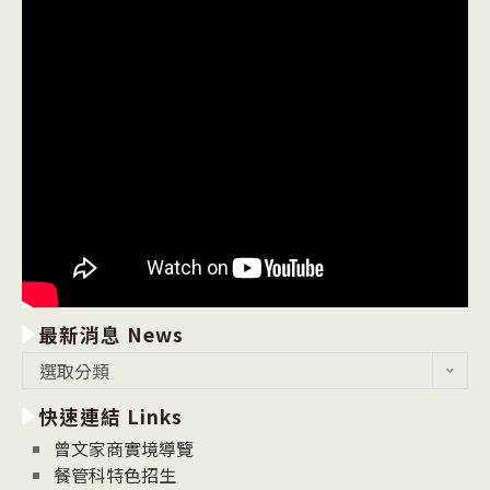
最新消息 News
最
選取分類
新
快速連結 Links
消
息
曾文家商實境導覽
News
餐管科特色招生