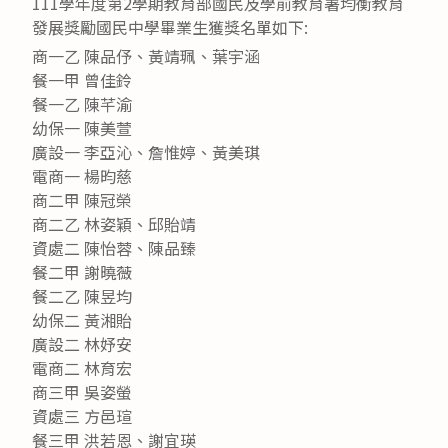
111學年度第2學期教育部國民及學前教育署均衡教育
發展獎勵國民中學畢業生獲獎名單如下:
商一乙 陳品伃、黃靖珮、葉宇涵
餐一甲 曾佳鈴
餐一乙 陳芊渝
幼保一 陳美萱
廣設一 李亞沁、詹惟婷、黃美琪
電商一 楊昀慈
商二甲 陳冠榮
商二乙 林姿穎、邱貽靖
資處二 陳怡蓉、陳品臻
餐二甲 謝曉薇
餐二乙 陳昱均
幼保二 黃湘貽
廣設二 林妤安
電商二 林育宏
商三甲 吳姿螢
資處三 方邑瑄
餐三甲 洪若恩、謝宜瑛