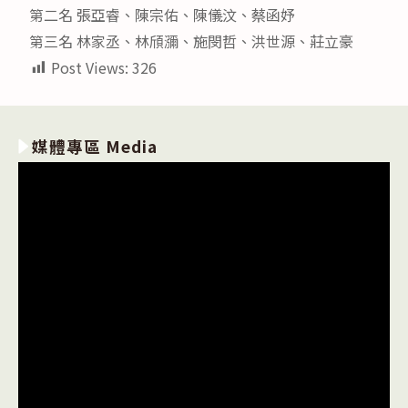
第二名 張亞睿、陳宗佑、陳儀汶、蔡函妤
第三名 林家丞、林頎瀰、施閔哲、洪世源、莊立豪
Post Views:
326
媒體專區 Media