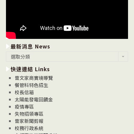
最新消息 News
最
選取分類
新
快速連結 Links
消
息
曾文家商實境導覽
News
餐管科特色招生
校長信箱
太陽能發電回饋金
疫情專區
失物招領專區
曾家新聞剪報
校務行政系統