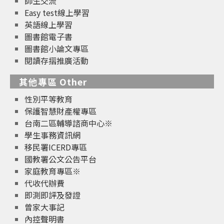
師生交流
Easy test線上學習
英語線上學習
圖書館電子書
圖書館小論文專區
閱讀存摺推廣活動
其他專區 Other
性別平等教育
保護智慧財產權專區
台南二區輔導諮商中心※
學生事務資訊網
移民署ICERD專區
國教署公文公告平台
家庭教育專區※
代收代辦費
即測即評及發證
曾家大事記
內控聲明書