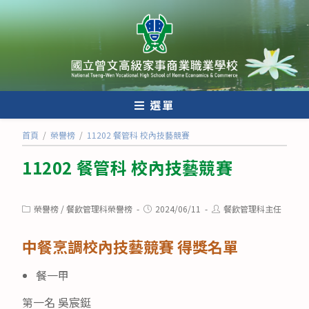
跳
轉
至
主
要
內
選單
容
首頁
/
榮譽榜
/
11202 餐管科 校內技藝競賽
11202 餐管科 校內技藝競賽
Post
Post
Post
榮譽榜
/
餐飲管理科榮譽榜
2024/06/11
餐飲管理科主任
category:
published:
author:
中餐烹調校內技藝競賽 得獎名單
餐一甲
第一名 吳宸鋌