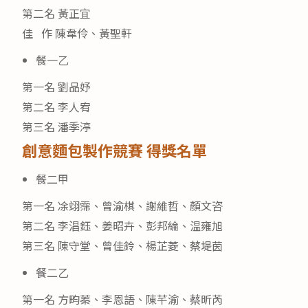
第二名 黃正宜
佳 作 陳韋伶、黃聖軒
餐一乙
第一名 劉品妤
第二名 李人宥
第三名 潘季渟
創意麵包製作競賽 得獎名單
餐二甲
第一名 凃翊霈、曾渝棋、謝維哲、顏文咨
第二名 李淐鈺、姜昭卉、彭邦綸、温雍旭
第三名 陳守堂、曾佳鈴、楊芷菱、蔡堤茵
餐二乙
第一名 方畇蓁、李恩語、陳芊渝、蔡昕芮