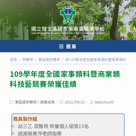
跳
轉
至
主
要
內
選單
容
首頁
/
榮譽榜
/
實習處榮譽榜
/
賀109學年度全國家事類科暨商業類科技藝
109學年度全國家事類科暨商業類
科技藝競賽榮獲佳績
Post
Post
Post
實習處榮譽榜
/
競賽成果
2021/09/22
testschool3
category:
published:
author:
教具製作組
幼三乙 梁雅琇 榮獲個人組第15名
感謝賴美萍老師指導