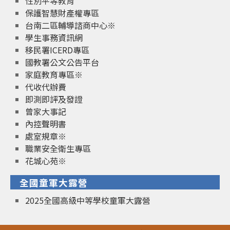
性別平等教育
保護智慧財產權專區
台南二區輔導諮商中心※
學生事務資訊網
移民署ICERD專區
國教署公文公告平台
家庭教育專區※
代收代辦費
即測即評及發證
曾家大事記
內控聲明書
處室規章※
職業安全衛生專區
花城心苑※
全國童軍大露營
2025全國高級中等學校童軍大露營