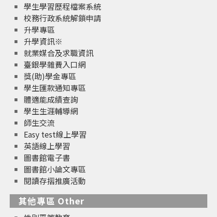
學生學習歷程檔案系統
校務行政系統解鎖申請
升學專區
升學資訊※
就業媒合及求職資訊
臺銀學雜費入口網
獎(助)學金專區
學生匯款通知專區
體適能成績查詢
學生生涯輔導網
師生交流
Easy test線上學習
英語線上學習
圖書館電子書
圖書館小論文專區
閱讀存摺推廣活動
其他專區 Other