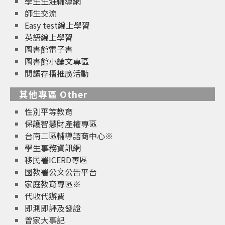
學生生涯輔導網
師生交流
Easy test線上學習
英語線上學習
圖書館電子書
圖書館小論文專區
閱讀存摺推廣活動
其他專區 Other
性別平等教育
保護智慧財產權專區
台南二區輔導諮商中心※
學生事務資訊網
移民署ICERD專區
國教署公文公告平台
家庭教育專區※
代收代辦費
即測即評及發證
曾家大事記