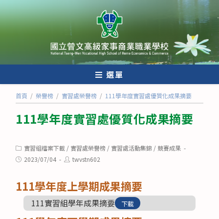
跳
轉
至
主
要
內
選單
容
首頁
/
榮譽榜
/
實習處榮譽榜
/
111學年度實習處優質化成果摘要
111學年度實習處優質化成果摘要
Post
實習組檔案下載
/
實習處榮譽榜
/
實習處活動集錦
/
競賽成果
category:
Post
Post
2023/07/04
twvstn602
published:
author:
111學年度上學期成果摘要
111實習組學年成果摘要
下載