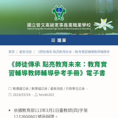
跳
轉
至
主
要
內
選單
容
首頁
/
最新消息
/
《師徒傳承 點亮教育未來：教育實習輔導教師輔導參考手
《師徒傳承 點亮教育未來：教育實
習輔導教師輔導參考手冊》電子書
Post
教務處公告
/
教學組公告
/
最新消息
/
行政單位公告
category:
Post
Post
2024/03/04
twvstn202
published:
author:
依據教育部113年3月1日臺教師(四)字第
1132600601號函辦理。