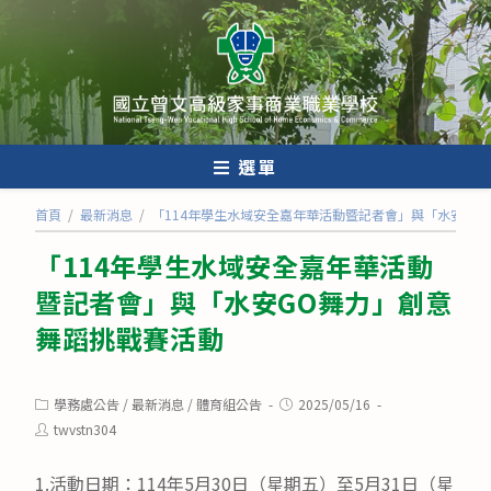
跳
轉
至
主
要
內
選單
容
首頁
/
最新消息
/
「114年學生水域安全嘉年華活動暨記者會」與「水安GO
「114年學生水域安全嘉年華活動
暨記者會」與「水安GO舞力」創意
舞蹈挑戰賽活動
Post
Post
學務處公告
/
最新消息
/
體育組公告
2025/05/16
category:
published:
Post
twvstn304
author:
1.活動日期：114年5月30日（星期五）至5月31日（星