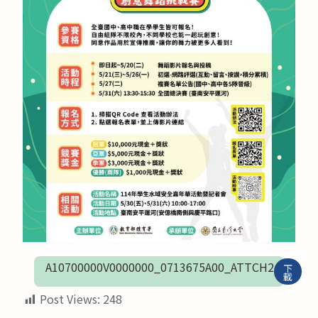
A10700000V0000000_0713675A00_ATTCH2
下
載
Post Views:
248