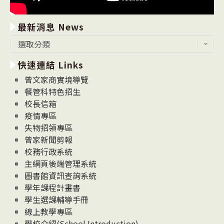
最新消息 News
最
選取分類
新
快速連結 Links
消
息
曾文家商實境導覽
News
餐管科特色招生
校長信箱
疫情專區
失物招領專區
曾家新聞剪報
校務行政系統
主網頁後端管理系統
圖書館資訊查詢系統
學年課程計畫書
學生選課輔導手冊
線上教學專區
學校介紹(School Introduction)