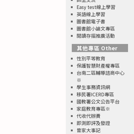
Easy test線上學習
英語線上學習
圖書館電子書
圖書館小論文專區
閱讀存摺推廣活動
其他專區 Other
性別平等教育
保護智慧財產權專區
台南二區輔導諮商中心
※
學生事務資訊網
移民署ICERD專區
國教署公文公告平台
家庭教育專區※
代收代辦費
即測即評及發證
曾家大事記