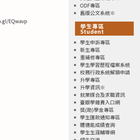
ODF專區
舊版公文系統※
o.gl/EQwavp
學生專區
Student
學生申訴專區
新生專區
重補修專區
學生學習歷程檔案系統
校務行政系統解鎖申請
升學專區
升學資訊※
就業媒合及求職資訊
臺銀學雜費入口網
獎(助)學金專區
學生匯款通知專區
體適能成績查詢
學生生涯輔導網
師生交流