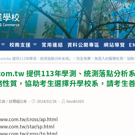
位
校務支援
常用連結
資料公開專區
網站導覽
E
www.com.tw 提供113年學測、統測落點分析系統」，完全免費、免登入的服務性質
ww.com.tw 提供113年學測、統測落點分
務性質，協助考生選擇升學校系，請考生
Post
Post
公告
/
註冊組公告
2024/02/26
twvstn203
published:
author:
www.com.tw/cross/ap.html
www.com.tw/star/sp.html
www.com.tw/cross/tp.html