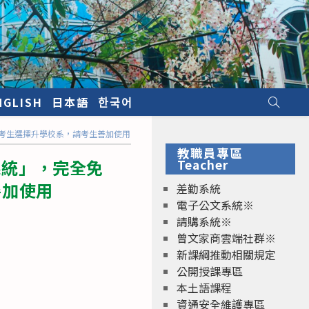
NGLISH
日本語
한국어
，協助考生選擇升學校系，請考生善加使用
教職員專區
析系統」，完全免
Teacher
善加使用
差勤系統
電子公文系統※
請購系統※
曾文家商雲端社群※
新課綱推動相關規定
公開授課專區
本土語課程
資通安全維護專區