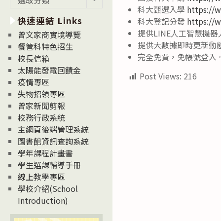
新
科大甄選入學
https://
快速連結 Links
消
科大登記分發
https://
息
提供LINE人工智慧機
曾文家商實境導覽
News
提供大數據即時更新動
餐管科特色招生
完全免費，免帳號登入
校長信箱
太陽能發電回饋金
Post Views:
216
疫情專區
失物招領專區
曾家新聞剪報
校務行政系統
主網頁後端管理系統
圖書館資訊查詢系統
學年課程計畫書
學生選課輔導手冊
線上教學專區
學校介紹(School
Introduction)