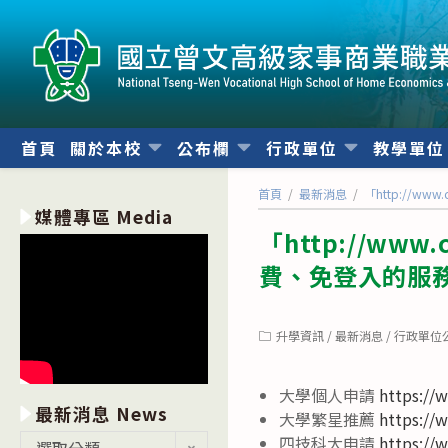
跳
轉
至
主
要
內
首頁
關於本校
公布欄
行政單位
教學單
容
首頁
/
最新消息
/
「http://
媒體專區 Media
「http://w
費、免登入的服
Post
升學資訊
/
最新消息
/
行政單位
category:
大學個人申請
https://
最新消息 News
大學繁星推薦
https://
最
四技科大申請
https://
選取分類