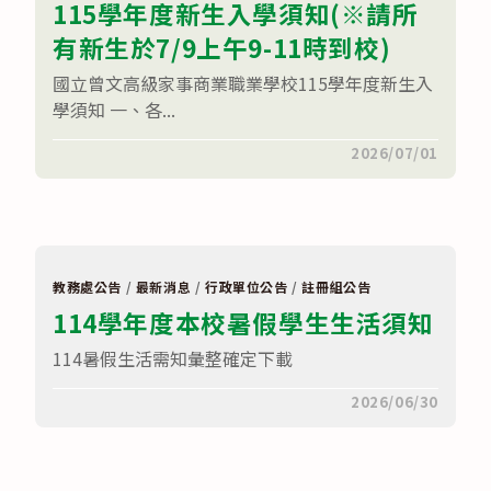
115學年度新生入學須知(※請所
團
法
有新生於7/9上午9-11時到校)
人
慧
治
國立曾文高級家事商業職業學校115學年度新生入
教
學須知 一、各...
育
協
會
在
留言功能已關閉
2026/07/01
合
〈115
辦
學
之
年
【歷
度
程
新
啟
生
程，
入
金
學
質
教務處公告
/
最新消息
/
行政單位公告
/
註冊組公告
須
綻
114學年度本校暑假學生生活須知
知
放】
(※
第
請
六
114暑假生活需知彙整確定下載
所
屆
有
金
新
在
留言功能已關閉
2026/06/30
質
生
〈114
歷
於
學
程
7/9
年
獎
上
度
成
午
本
果