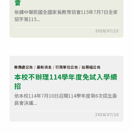
會
依據中華民國全國家長教育協會115年7月7日全家
協字第115...
在
留言功能已關閉
2026/07/13
〈轉
知
中
華
民
國
全
國
教務處公告
/
最新消息
/
行政單位公告
/
註冊組公告
家
本校不辦理114學年度免試入學續
長
教
招
育
協
會
依本校114年7月10日召開114學年度第6次招生委
辦
理
員會決議...
「116
年
在
留言功能已關閉
2026/07/10
大
〈本
學
校
及
不
技
辦
專