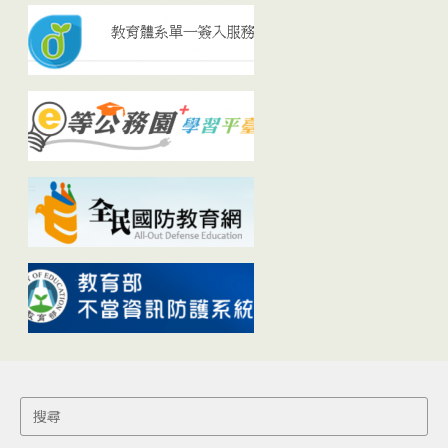
Search
for: