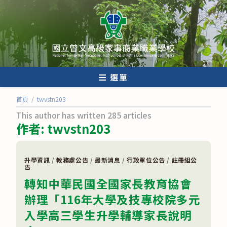
跳
轉
至
主
要
內
選單
容
首頁
/
twvstn203
This author has written 285 articles
作者:
twvstn203
升學資訊
/
教務處公告
/
最新消息
/
行政單位公告
/
註冊組公
告
轉知中華民國全國家長教育協會
辦理「116年大學及技專校院多元
入學高三學生升學輔導家長說明