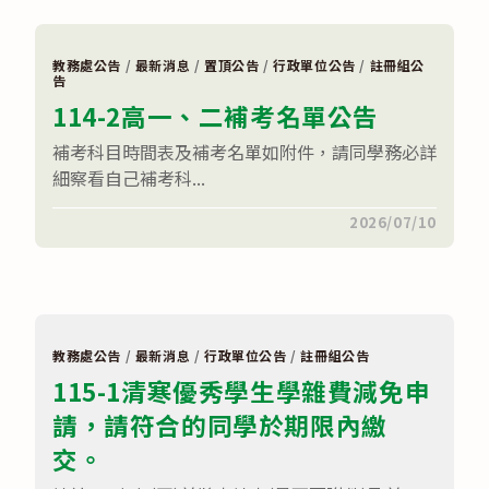
理
校
114
院
學
多
年
元
教務處公告
/
最新消息
/
置頂公告
/
行政單位公告
/
註冊組公
度
入
告
免
學
114-2高一、二補考名單公告
試
高
入
三
學
學
補考科目時間表及補考名單如附件，請同學務必詳
續
生
細察看自己補考科...
招〉
升
中
學
輔
在
留言功能已關閉
2026/07/10
導
〈114-
家
2
長
高
說
一、
明
二
會〉
補
中
考
名
教務處公告
/
最新消息
/
行政單位公告
/
註冊組公告
單
115-1清寒優秀學生學雜費減免申
公
告〉
請，請符合的同學於期限內繳
中
交。