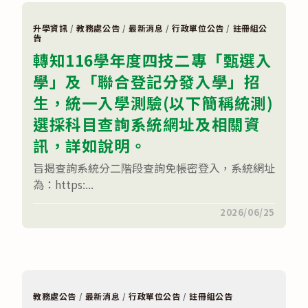
9-
校
交
11
暑
流
時
假
會
升學資訊
/
教務處公告
/
最新消息
/
行政單位公告
/
註冊組公
到
學
暨
告
校)〉
生
頒
中
轉知116學年度四技二專「甄選入
生
獎
活
典
學」及「聯合登記分發入學」招
須
禮
知〉
活
生，統一入學測驗(以下簡稱統測)
中
動
簡
選採科目查詢系統網址及相關資
章
及
活
訊，詳如說明。
動
EDM〉
旨揭查詢系統分二階段查詢免帳密登入，系統網址
中
為：https:...
在
留言功能已關閉
2026/06/25
〈轉
知
116
學
年
度
四
技
教務處公告
/
最新消息
/
行政單位公告
/
註冊組公告
二