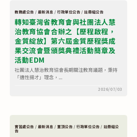
南
繳
區
交。〉
高
中
教務處公告
/
最新消息
/
行政單位公告
/
註冊組公告
級
轉知臺灣省教育會與社團法人慧
中
等
治教育協會合辦之【歷程啟程，
學
校
免
金質綻放】第六屆金質歷程獎成
試
入
果交流會暨頒獎典禮活動簡章及
學
榜
活動EDM
單
－
社團法人慧治教育協會長期關注教育議題，秉持
曾
文
「適性揚才」理念，...
家
商〉
中
在
留言功能已關閉
2026/07/03
〈轉
知
臺
灣
省
教
育
會
實習處公告
/
最新消息
/
置頂公告
/
行政單位公告
/
註冊組公
與
告
社