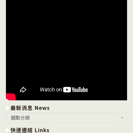
學
科
生
目
分
查
區
詢
說
系
明
統
會」
網
相
址
關
及
資
相
訊。〉
關
中
資
訊，
詳
如
說
明。〉
中
最新消息 News
最
選取分類
新
快速連結 Links
消