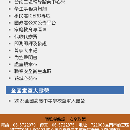
台南二區輔導諮商中心※
學生事務資訊網
移民署ICERD專區
國教署公文公告平台
家庭教育專區※
代收代辦費
即測即評及發證
曾家大事記
內控聲明書
處室規章※
職業安全衛生專區
花城心苑※
全國童軍大露營
2025全國高級中等學校童軍大露營
隱私權保護
安全政策
電話：06-5722079｜傳真：06-5722875｜地址：721008臺南市麻豆區
和平路9號｜©2023 國立曾文高級家事商業職業學校 版權所有