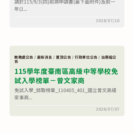
請於115/9/3(四)前將申請書(最下面附件)及前一
年(1...
在
留言功能已關閉
2026/07/10
〈115-
1
清
寒
優
秀
學
生
教務處公告
/
最新消息
/
置頂公告
/
行政單位公告
/
註冊組公
學
告
雜
115學年度臺南區高級中等學校免
費
減
試入學榜單－曾文家商
免
申
請，
免試入學_錄取榜單_110405_401_國立曾文高級
請
家事商...
符
合
的
在
留言功能已關閉
2026/07/07
同
〈115
學
學
於
年
期
度
限
臺
內