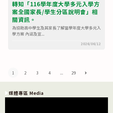
轉知「116學年度大學多元入學方
專
「甄
案全國家長/學生分區說明會」相
選
入
學」
關資訊。
及
「聯
為協助高中學生及其家長了解當學年度大學多元入
合
登
學方案 內涵及宣...
記
分
在
留言功能已關閉
2026/06/12
發
〈轉
入
知
學」
「116
招
學
生，
年
統
度
一
大
入
1
2
3
4
...
29
Go to the next
學
學
多
測
元
驗
入
(以
學
下
媒體專區 Media
方
簡
案
稱
全
統
國
測)
家
選
長/
採