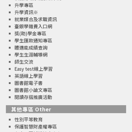
升學專區
升學資訊※
就業媒合及求職資訊
臺銀學雜費入口網
獎(助)學金專區
學生匯款通知專區
體適能成績查詢
學生生涯輔導網
師生交流
Easy test線上學習
英語線上學習
圖書館電子書
圖書館小論文專區
閱讀存摺推廣活動
其他專區 Other
性別平等教育
保護智慧財產權專區