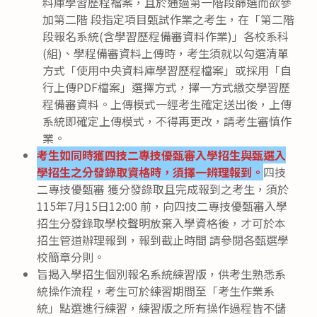
料庫學習歷程襠案，且於通過第一階段篩選而欲參
加第二階 段指定項目甄試作業之考生，在「第二階
段報名系統(含學習歷程備審資料作業)」各校系科
(組)、學程備審資料上傳時，考生須就以勾選清單
方式「使用中央資料庫學習歷程檔案」或採用「自
行上傳PDF檔案」選擇方式，擇一方式繳交學習歷
程備審資料。上傳模式一經考生確定送出後，上傳
系統即確定上傳模式，不得再更改，請考生審慎作
業。
考生如同時獲四技二專技優甄審入學招生與甄選入
學招生之分發錄取資格時，須擇一辨理報到。
四技
二專技優甄審 獲分發錄取且完成報到之考生，須於
115年7月15日12:00 前，向四技二專技優甄審入學
招生分發錄取學校聲明放棄入學資格後，才可於本
招生管道辦理報到，報到截止時間 請參閱各甄選學
校簡章分則。
旨揭入學招生個別報名系統練習版，供考生熟悉系
統操作流程，考生可於練習期間至「考生作業系
統」點選進行練習，練習版之所有操作過程皆不儲