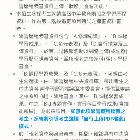
習歷程備審資料上傳「狀態」查看功能。
本招生參採考生就讀高級中等教育階段之學習歷程
資料，作為第二階段指定項目甄試之備審資料審
查。
學習歷程備審資料包含「A.修課紀錄」、「B.課程
學習成果」、「C.多元表現」及「D.自行撰寫及上
傳資料」，於第二階段報名時以網路上傳(或勾選)
學習歷程備審資料，至所報名之校系科(組)、學程
審查。
「B.課程學習成果」及「C.多元表現」，可經由考
生勾選後，由「學習歷程中央資料庫」釋出考生之
中央資料 庫學習歷程檔案至本委員會，提供至申請
之校系科 (組)、學程審查。其中「B.課程學習成
果」中之「B-1專題實作、實習科目學習成果(含技
能領域)」為必採項目，
如無此項學習歷程檔案之
考生，系統將引導考生選擇「自行上傳PDF檔案」
模式。
於「報名資格與身分審查」期間，確認具有中央資