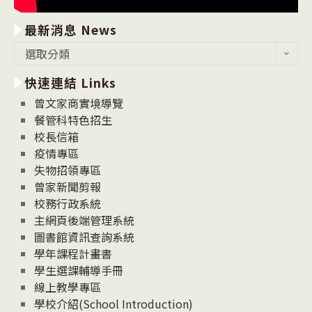
最新消息 News
最
選取分類
新
快速連結 Links
消
息
曾文家商實境導覽
News
餐管科特色招生
校長信箱
疫情專區
失物招領專區
曾家新聞剪報
校務行政系統
主網頁後端管理系統
圖書館資訊查詢系統
學年課程計畫書
學生選課輔導手冊
線上教學專區
學校介紹(School Introduction)