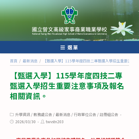
跳
轉
至
主
要
內
選單
容
首頁
/
最新消息
/
【甄選入學】115學年度四技二專甄選入學招生重要注意
【甄選入學】115學年度四技二專
甄選入學招生重要注意事項及報名
相關資訊。
Post
升學資訊
/
教務處公告
/
最新消息
/
行政單位公告
/
註冊組公告
category:
Post
Post
2026/03/30
twvstn203
published:
author: