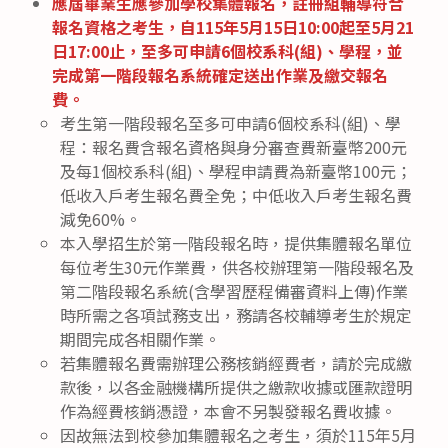
應屆畢業生應參加學校集體報名，註冊組輔導符合
報名資格之考生，自115年5月15日10:00起至5月21
日17:00止，至多可申請6個校系科(組)、學程，並
完成第一階段報名系統確定送出作業及繳交報名
費。
考生第一階段報名至多可申請6個校系科(組)、學
程：報名費含報名資格與身分審查費新臺幣200元
及每1個校系科(組)、學程申請費為新臺幣100元；
低收入戶考生報名費全免；中低收入戶考生報名費
減免60%。
本入學招生於第一階段報名時，提供集體報名單位
每位考生30元作業費，供各校辦理第一階段報名及
第二階段報名系統(含學習歷程備審資料上傳)作業
時所需之各項試務支出，務請各校輔導考生於規定
期間完成各相關作業。
若集體報名費需辦理公務核銷經費者，請於完成繳
款後，以各金融機構所提供之繳款收據或匯款證明
作為經費核銷憑證，本會不另製發報名費收據。
因故無法到校參加集體報名之考生，須於115年5月