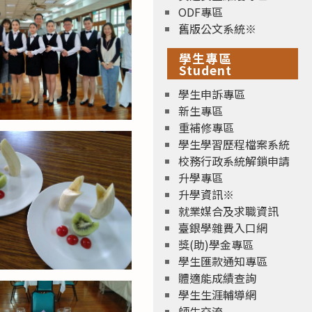
ODF專區
舊版公文系統※
學生專區
Student
學生申訴專區
新生專區
重補修專區
學生學習歷程檔案系統
校務行政系統解鎖申請
升學專區
升學資訊※
就業媒合及求職資訊
臺銀學雜費入口網
獎(助)學金專區
學生匯款通知專區
體適能成績查詢
學生生涯輔導網
師生交流