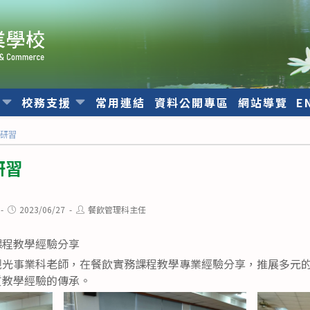
位
校務支援
常用連結
資料公開專區
網站導覽
E
能研習
研習
Post
Post
2023/06/27
餐飲管理科主任
published:
author:
課程教學經驗分享
觀光事業科老師，在餐飲實務課程教學專業經驗分享，推展多元
質教學經驗的傳承。