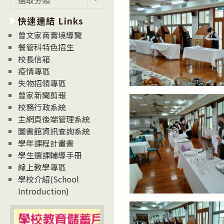
新
快速連結 Links
消
息
曾文家商實境導覽
News
餐管科特色招生
校長信箱
疫情專區
失物招領專區
曾家新聞剪報
校務行政系統
主網頁後端管理系統
圖書館資訊查詢系統
學年課程計畫書
學生選課輔導手冊
線上教學專區
學校介紹(School
Introduction)