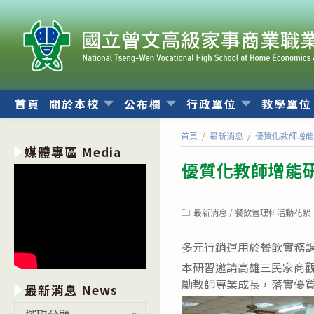
跳
轉
至
主
要
內
首頁
關於本校
公布欄
行政單位
教學單
容
首頁
/
最新消息
/
優質化教師增
媒體專區 Media
優質化教師增能
Post
最新消息
/
餐飲管理科活動花絮
category:
多元行銷運用於餐飲實務
本研習邀請高雄三民家商
勵教師專業成長，落實優
最新消息 News
最
選取分類