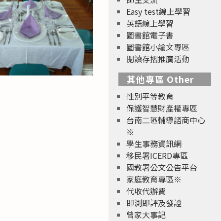
Easy test線上學習
英語線上學習
圖書館電子書
圖書館小論文專區
閱讀存摺推廣活動
其他專區 Other
性別平等教育
保護智慧財產權專區
台南二區輔導諮商中心
※
學生事務資訊網
移民署ICERD專區
國教署公文公告平台
家庭教育專區※
代收代辦費
即測即評及發證
曾家大事記