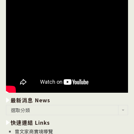
最新消息 News
最
選取分類
新
快速連結 Links
消
息
曾文家商實境導覽