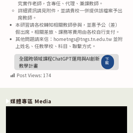
究實作老師，含專任、代理、兼課教師。
詳細資訊請見附件，並請貴校一併提供該檔案予出
席教師。
本研習請各校轉知相關教師參與，並惠予公（差）
假出席。相關差旅、課務等費用由各校自行支付。
其他問題請來信：hometngs@tngs.tn.edu.tw 並附
上姓名、任教學校、科目、聯繫方式。
全國跨領域課程ChatGPT運用與AI創新
下
載
教學計畫
Post Views:
174
媒體專區 Media