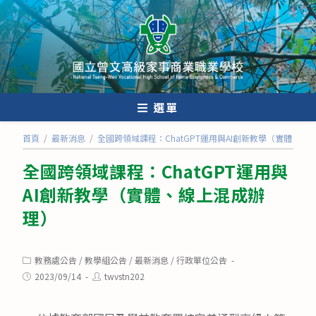
跳
轉
至
主
要
內
選單
容
首頁
/
最新消息
/
全國跨領域課程：ChatGPT運用與AI創新教學（實體、線
全國跨領域課程：ChatGPT運用與
AI創新教學（實體、線上混成辦
理）
Post
教務處公告
/
教學組公告
/
最新消息
/
行政單位公告
category:
Post
Post
2023/09/14
twvstn202
published:
author: