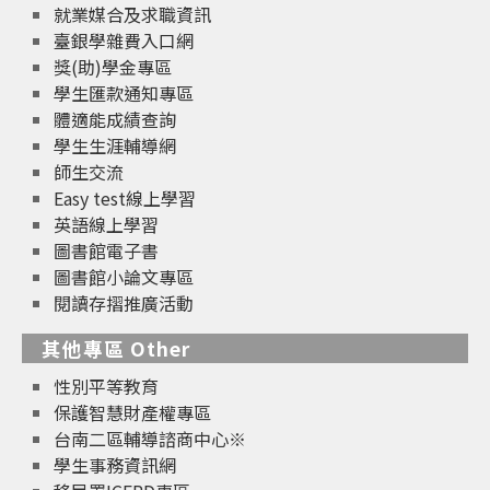
就業媒合及求職資訊
臺銀學雜費入口網
獎(助)學金專區
學生匯款通知專區
體適能成績查詢
學生生涯輔導網
師生交流
Easy test線上學習
英語線上學習
圖書館電子書
圖書館小論文專區
閱讀存摺推廣活動
其他專區 Other
性別平等教育
保護智慧財產權專區
台南二區輔導諮商中心※
學生事務資訊網