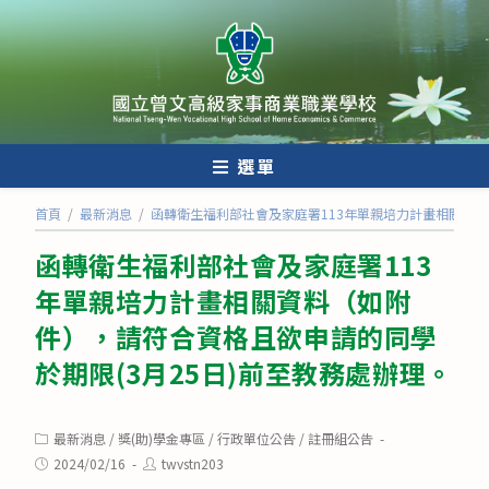
跳
轉
至
主
要
內
選單
容
首頁
/
最新消息
/
函轉衛生福利部社會及家庭署113年單親培力計畫相關資料
函轉衛生福利部社會及家庭署113
年單親培力計畫相關資料（如附
件），請符合資格且欲申請的同學
於期限(3月25日)前至教務處辦理。
Post
最新消息
/
獎(助)學金專區
/
行政單位公告
/
註冊組公告
category:
Post
Post
2024/02/16
twvstn203
published:
author: