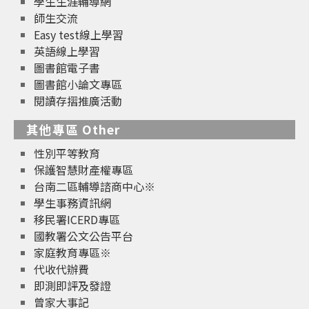
學生生涯輔導網
師生交流
Easy test線上學習
英語線上學習
圖書館電子書
圖書館小論文專區
閱讀存摺推廣活動
其他專區 Other
性別平等教育
保護智慧財產權專區
台南二區輔導諮商中心※
學生事務資訊網
移民署ICERD專區
國教署公文公告平台
家庭教育專區※
代收代辦費
即測即評及發證
曾家大事記