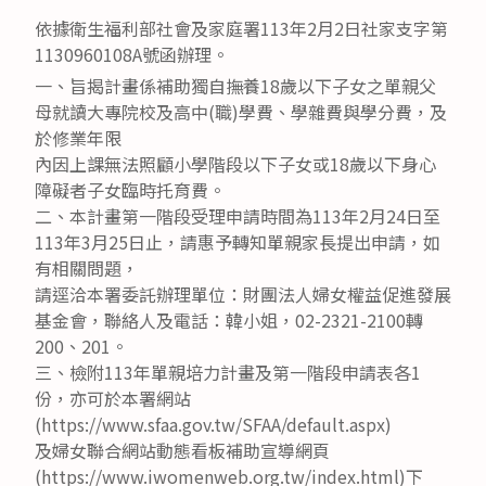
依據衛生福利部社會及家庭署113年2月2日社家支字第
1130960108A號函辦理。
一、旨揭計畫係補助獨自撫養18歲以下子女之單親父
母就讀大專院校及高中(職)學費、學雜費與學分費，及
於修業年限
內因上課無法照顧小學階段以下子女或18歲以下身心
障礙者子女臨時托育費。
二、本計畫第一階段受理申請時間為113年2月24日至
113年3月25日止，請惠予轉知單親家長提出申請，如
有相關問題，
請逕洽本署委託辦理單位：財團法人婦女權益促進發展
基金會，聯絡人及電話：韓小姐，02-2321-2100轉
200、201。
三、檢附113年單親培力計畫及第一階段申請表各1
份，亦可於本署網站
(https://www.sfaa.gov.tw/SFAA/default.aspx)
及婦女聯合網站動態看板補助宣導網頁
(https://www.iwomenweb.org.tw/index.html)下