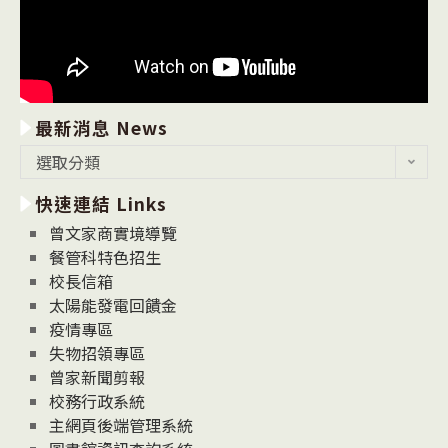
最新消息 News
最
選取分類
新
快速連結 Links
消
息
曾文家商實境導覽
News
餐管科特色招生
校長信箱
太陽能發電回饋金
疫情專區
失物招領專區
曾家新聞剪報
校務行政系統
主網頁後端管理系統