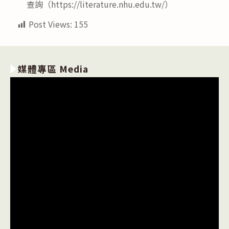
查詢（https://literature.nhu.edu.tw/）
Post Views:
155
媒體專區 Media