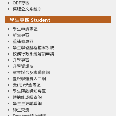
ODF專區
舊版公文系統※
學生專區 Student
學生申訴專區
新生專區
重補修專區
學生學習歷程檔案系統
校務行政系統解鎖申請
升學專區
升學資訊※
就業媒合及求職資訊
臺銀學雜費入口網
獎(助)學金專區
學生匯款通知專區
體適能成績查詢
學生生涯輔導網
師生交流
Easy test線上學習