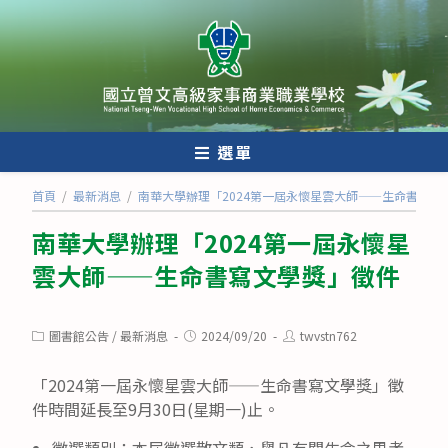
跳
轉
至
主
要
內
選單
容
首頁
/
最新消息
/
南華大學辦理「2024第一屆永懷星雲大師——生命書寫文
南華大學辦理「2024第一屆永懷星
雲大師——生命書寫文學獎」徵件
Post
Post
Post
圖書館公告
/
最新消息
2024/09/20
twvstn762
category:
published:
author:
「2024第一屆永懷星雲大師——生命書寫文學獎」徵
件時間延長至9月30日(星期一)止。
徵選類別：本屆徵選散文類，舉凡有關生命之思考