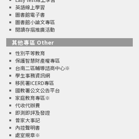
英語線上學習
圖書館電子書
圖書館小論文專區
閱讀存摺推廣活動
其他專區 Other
性別平等教育
保護智慧財產權專區
台南二區輔導諮商中心※
學生事務資訊網
移民署ICERD專區
國教署公文公告平台
家庭教育專區※
代收代辦費
即測即評及發證
曾家大事記
內控聲明書
處室規章※