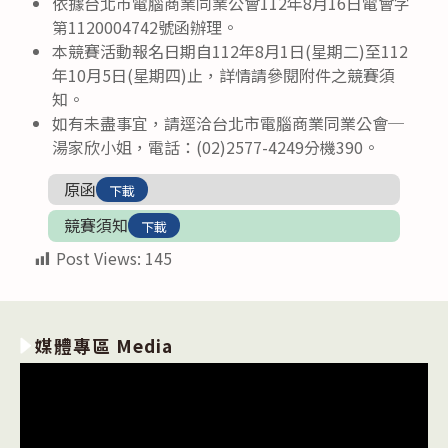
依據台北市電腦商業同業公會112年8月16日電會字
第1120004742號函辦理。
本競賽活動報名日期自112年8月1日(星期二)至112
年10月5日(星期四)止，詳情請參閱附件之競賽須
知。
如有未盡事宜，請逕洽台北市電腦商業同業公會─
湯家欣小姐，電話：(02)2577-4249分機390。
原函
下載
競賽須知
下載
Post Views:
145
媒體專區 Media