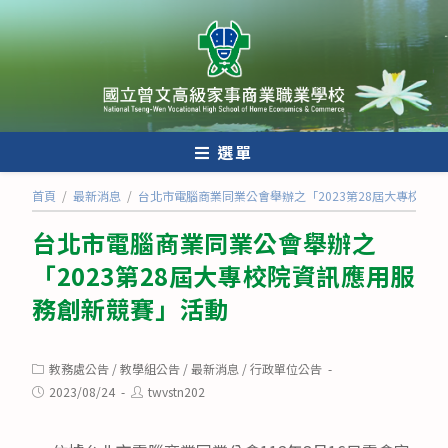
跳
轉
至
主
要
內
選單
容
首頁
/
最新消息
/
台北市電腦商業同業公會舉辦之「2023第28屆大專校院
台北市電腦商業同業公會舉辦之
「2023第28屆大專校院資訊應用服
務創新競賽」活動
Post
教務處公告
/
教學組公告
/
最新消息
/
行政單位公告
category:
Post
Post
2023/08/24
twvstn202
published:
author: