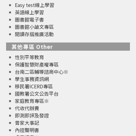
Easy test線上學習
英語線上學習
圖書館電子書
圖書館小論文專區
閱讀存摺推廣活動
其他專區 Other
性別平等教育
保護智慧財產權專區
台南二區輔導諮商中心※
學生事務資訊網
移民署ICERD專區
國教署公文公告平台
家庭教育專區※
代收代辦費
即測即評及發證
曾家大事記
內控聲明書