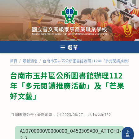
跳
轉
至
主
要
內
選單
容
首頁
/
最新消息
/
台南市玉井區公所圖書館辦理112年「多元閱讀推廣活動
台南市玉井區公所圖書館辦理112
年「多元閱讀推廣活動」及「芒果
好文藝」
Post
Post
Post
圖書館公告
/
最新消息
2023/06/27
twvstn762
category:
published:
author:
A10700000V0000000_0452309A00_ATTCH1-
下
載
2-2