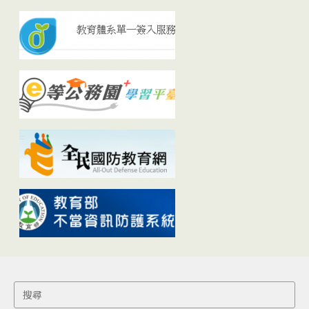
Search
for: