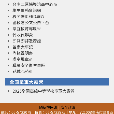
台南二區輔導諮商中心※
學生事務資訊網
移民署ICERD專區
國教署公文公告平台
家庭教育專區※
代收代辦費
即測即評及發證
曾家大事記
內控聲明書
處室規章※
職業安全衛生專區
花城心苑※
全國童軍大露營
2025全國高級中等學校童軍大露營
隱私權保護
安全政策
電話：06-5722079｜傳真：06-5722875｜地址：721008臺南市麻豆區