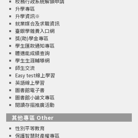
校務行政系統解鎖申請
升學專區
升學資訊※
就業媒合及求職資訊
臺銀學雜費入口網
獎(助)學金專區
學生匯款通知專區
體適能成績查詢
學生生涯輔導網
師生交流
Easy test線上學習
英語線上學習
圖書館電子書
圖書館小論文專區
閱讀存摺推廣活動
其他專區 Other
性別平等教育
保護智慧財產權專區