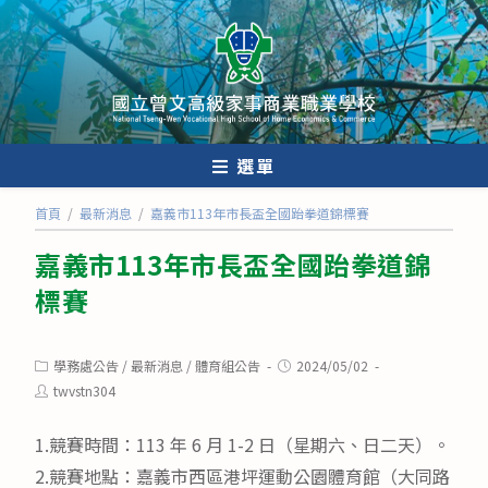
跳
轉
至
主
要
內
選單
容
首頁
/
最新消息
/
嘉義市113年市長盃全國跆拳道錦標賽
嘉義市113年市長盃全國跆拳道錦
標賽
Post
Post
學務處公告
/
最新消息
/
體育組公告
2024/05/02
category:
published:
Post
twvstn304
author:
1.競賽時間：113 年 6 月 1-2 日（星期六、日二天）。
2.競賽地點：嘉義市西區港坪運動公園體育館（大同路