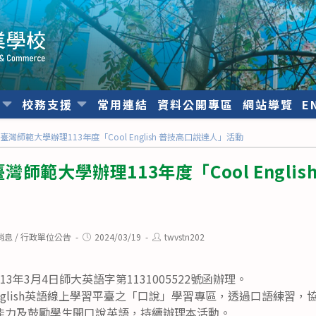
位
校務支援
常用連結
資料公開專區
網站導覽
E
灣師範大學辦理113年度「Cool English 普技高口說達人」活動
師範大學辦理113年度「Cool Englis
Post
Post
消息
/
行政單位公告
2024/03/19
twvstn202
published:
author:
3年3月4日師大英語字第1131005522號函辦理。
 English英語線上學習平臺之「口說」學習專區，透過口語練習
能力及鼓勵學生開口說英語，持續辦理本活動。