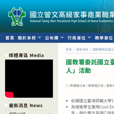
跳
轉
至
主
要
內
首頁
關於本校
公布欄
行政單位
教學單
容
首頁
/
最新消息
/
國教署委託國立臺
媒體專區 Media
國教署委託國立臺灣
人」活動
Post
教務處公告
/
教學組公告
/
最新
category:
依據國立臺灣師範大學11
最新消息 News
為增進學生運用Cool
最
音、強化學生英語口說
選取分類