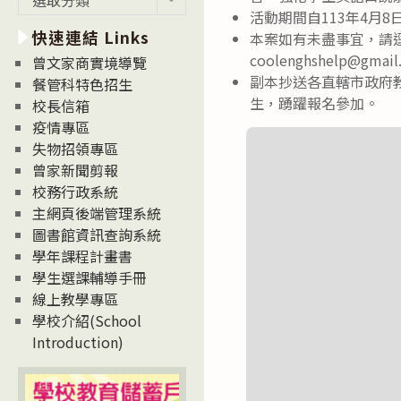
新
活動期間自113年4月8
快速連結 Links
消
本案如有未盡事宜，請逕洽C
息
coolenghshelp@gmai
曾文家商實境導覽
News
副本抄送各直轄市政府
餐管科特色招生
生，踴躍報名參加。
校長信箱
疫情專區
失物招領專區
曾家新聞剪報
校務行政系統
主網頁後端管理系統
圖書館資訊查詢系統
學年課程計畫書
學生選課輔導手冊
線上教學專區
學校介紹(School
Introduction)