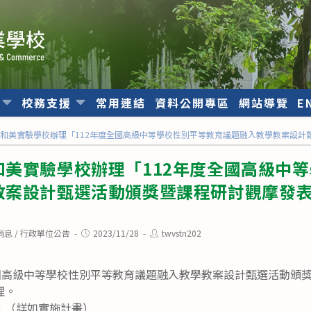
位
校務支援
常用連結
資料公開專區
網站導覽
E
和美實驗學校辦理「112年度全國高級中等學校性別平等教育議題融入教學教案設計
和美實驗學校辦理「112年度全國高級中
教案設計甄選活動頒獎暨課程研討觀摩發
Post
Post
消息
/
行政單位公告
2023/11/28
twvstn202
published:
author:
全國高級中等學校性別平等教育議題融入教學教案設計甄選活動頒
理。
：（詳如實施計畫）