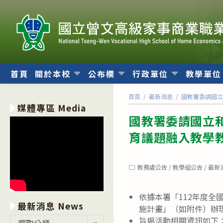
跳
轉
至
主
要
內
首頁
關於本校
公布欄
行政單位
教學單
容
首頁
/
最新消息
/
國教署委請國立
媒體專區 Media
國教署委請國立
育議題融入教學
Post
教務處公告
/
教學組公告
/
最新
category:
依據本署「112年度
最新消息 News
施計畫」（如附件）辦
最
旨揭活動相關資訊如下
選取分類