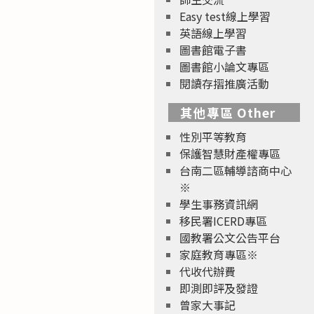
Easy test線上學習
英語線上學習
圖書館電子書
圖書館小論文專區
閱讀存摺推廣活動
其他專區 Other
性別平等教育
保護智慧財產權專區
台南二區輔導諮商中心
※
學生事務資訊網
移民署ICERD專區
國教署公文公告平台
家庭教育專區※
代收代辦費
即測即評及發證
曾家大事記