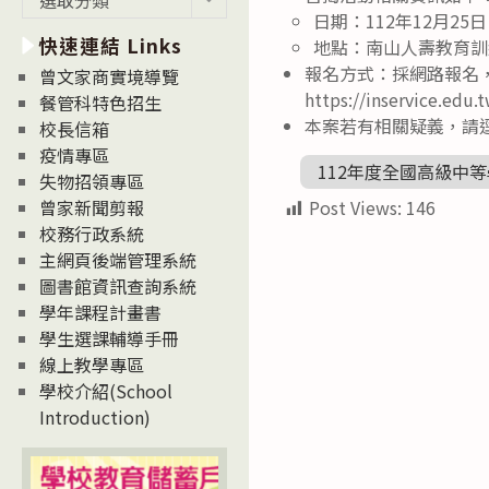
新
日期：112年12月2
快速連結 Links
消
地點：南山人壽教育訓
息
報名方式：採網路報名，
曾文家商實境導覽
News
https://inservice.
餐管科特色招生
本案若有相關疑義，請逕洽
校長信箱
疫情專區
112年度全國高級中
失物招領專區
Post Views:
146
曾家新聞剪報
校務行政系統
主網頁後端管理系統
圖書館資訊查詢系統
學年課程計畫書
學生選課輔導手冊
線上教學專區
學校介紹(School
Introduction)