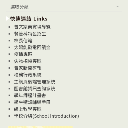
最
選取分類
新
快速連結 Links
消
息
曾文家商實境導覽
News
餐管科特色招生
校長信箱
太陽能發電回饋金
疫情專區
失物招領專區
曾家新聞剪報
校務行政系統
主網頁後端管理系統
圖書館資訊查詢系統
學年課程計畫書
學生選課輔導手冊
線上教學專區
學校介紹(School Introduction)