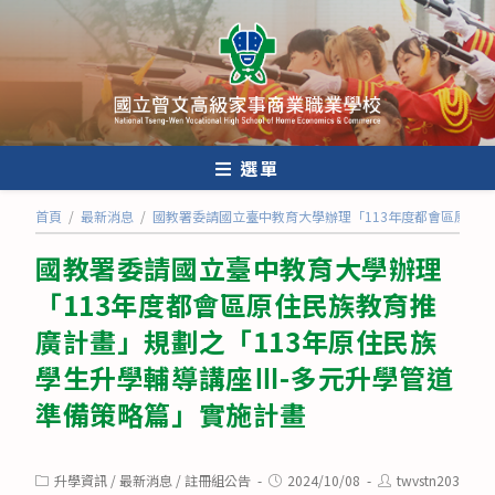
跳
轉
至
主
要
內
選單
容
首頁
/
最新消息
/
國教署委請國立臺中教育大學辦理「113年度都會區原住民
國教署委請國立臺中教育大學辦理
「113年度都會區原住民族教育推
廣計畫」規劃之「113年原住民族
學生升學輔導講座Ⅲ-多元升學管道
準備策略篇」實施計畫
Post
Post
Post
升學資訊
/
最新消息
/
註冊組公告
2024/10/08
twvstn203