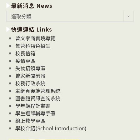
最新消息 News
最
選取分類
新
快速連結 Links
消
息
曾文家商實境導覽
News
餐管科特色招生
校長信箱
疫情專區
失物招領專區
曾家新聞剪報
校務行政系統
主網頁後端管理系統
圖書館資訊查詢系統
學年課程計畫書
學生選課輔導手冊
線上教學專區
學校介紹(School Introduction)