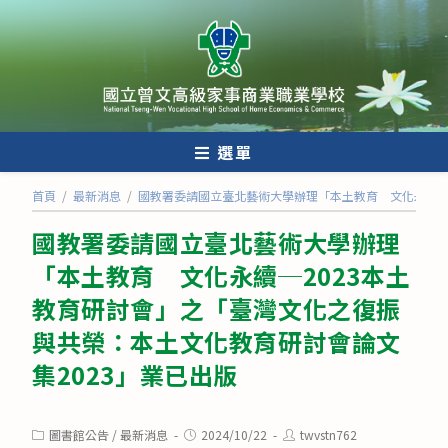
跳
轉
至
主
要
內
選單
容
首頁
/
最新消息
/
國教署委請國立臺北藝術大學辦理「本土教育 文化永續─2
國教署委請國立臺北藝術大學辦理
「本土教育 文化永續─2023本土
教育研討會」之「臺灣文化之復振
與共榮：本土文化教育研討會論文
集2023」業已出版
Post
Post
Post
圖書館公告
/
最新消息
2024/10/22
twvstn762