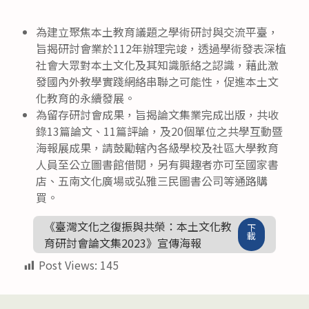
category:
published:
author:
為建立聚焦本土教育議題之學術研討與交流平臺，
旨揭研討會業於112年辦理完竣，透過學術發表深植
社會大眾對本土文化及其知識脈絡之認識，藉此激
發國內外教學實踐網絡串聯之可能性，促進本土文
化教育的永續發展。
為留存研討會成果，旨揭論文集業完成出版，共收
錄13篇論文、11篇評論，及20個單位之共學互動暨
海報展成果，請鼓勵轄內各級學校及社區大學教育
人員至公立圖書館借閱，另有興趣者亦可至國家書
店、五南文化廣場或弘雅三民圖書公司等通路購
買。
《臺灣文化之復振與共榮：本土文化教
下
載
育研討會論文集2023》宣傳海報
Post Views:
145