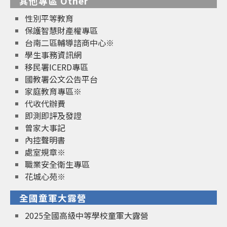
其他專區 Other
性別平等教育
保護智慧財產權專區
台南二區輔導諮商中心※
學生事務資訊網
移民署ICERD專區
國教署公文公告平台
家庭教育專區※
代收代辦費
即測即評及發證
曾家大事記
內控聲明書
處室規章※
職業安全衛生專區
花城心苑※
全國童軍大露營
2025全國高級中等學校童軍大露營